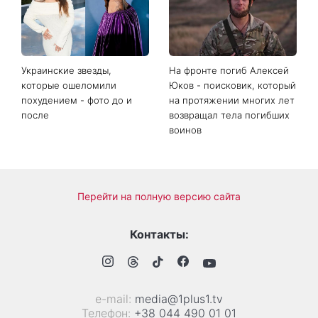
Украинские звезды,
На фронте погиб Алексей
которые ошеломили
Юков - поисковик, который
похудением - фото до и
на протяжении многих лет
после
возвращал тела погибших
воинов
Перейти на полную версию сайта
Контакты:
е-mail:
media@1plus1.tv
Телефон:
+38 044 490 01 01