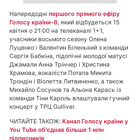
Напередодні
першого прямого ефіру
Голосу країни-8
, який відбудеться 15
квітня о 21:00 на телеканалі 1+1,
учасники восьмого сезону Олена
Луценко і Валентин Біленький з команди
Сергія Бабкіна, підопічні молодої матусі
Джамали Анна Трінчер і Христина
Храмова, вокалісти Потапа Микита
Трондін і Віолетта Литвиненко, а також
Михайло Сосунов та Альона Карась із
команди Тіни Кароль влаштували гучний
концерт у ТРЦ Gulliver.
ЧИТАЙТЕ ТАКОЖ:
Канал Голосу країни у
You Tube об'єднав більше 1 млн
підписників