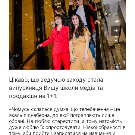
Цікаво, що ведучою заходу стала
випускниця Вищу школи медіа та
продакшн на 1+1.
«Чомусь склалася думка, що телебачення – це
якась піднебесна, до якої потрапляють лише
обрані. Не люблю стереотипи, а тому натомість
дуже люблю їх спростовувати. Ніякої обраності в
тому, аби прийти і записатися на навчання у