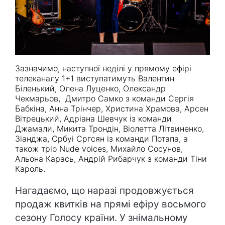
Зазначимо, наступної неділі у прямому ефірі
телеканалу 1+1 виступатимуть Валентин
Біленький, Олена Луценко, Олександр
Чекмарьов, Дмитро Самко з команди Сергія
Бабкіна, Анна Трінчер, Христина Храмова, Арсен
Вітрецький, Адріана Шевчук із команди
Джамали, Микита Трондін, Віолетта Літвиненко,
Зіанджа, Србуі Сргсян із команди Потапа, а
також тріо Nude voices, Михайло Сосунов,
Альона Карась, Андрій Рибарчук з команди Тіни
Кароль.
Нагадаємо, що наразі продовжується
продаж квитків на прямі ефіру восьмого
сезону Голосу країни. У знімальному