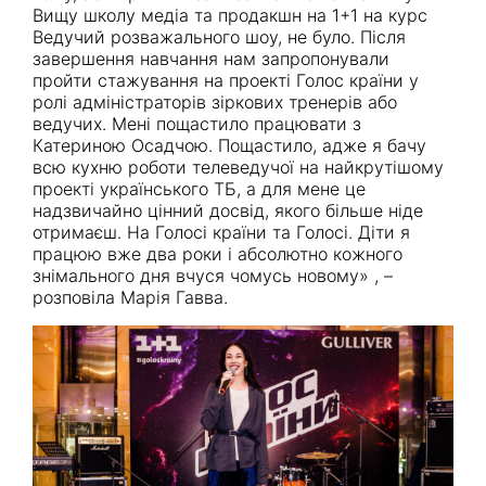
Вищу школу медіа та продакшн на 1+1 на курс
Ведучий розважального шоу, не було. Після
завершення навчання нам запропонували
пройти стажування на проекті Голос країни у
ролі адміністраторів зіркових тренерів або
ведучих. Мені пощастило працювати з
Катериною Осадчою. Пощастило, адже я бачу
всю кухню роботи телеведучої на найкрутішому
проекті українського ТБ, а для мене це
надзвичайно цінний досвід, якого більше ніде
отримаєш. На Голосі країни та Голосі. Діти я
працюю вже два роки і абсолютно кожного
знімального дня вчуся чомусь новому» , –
розповіла Марія Гавва.