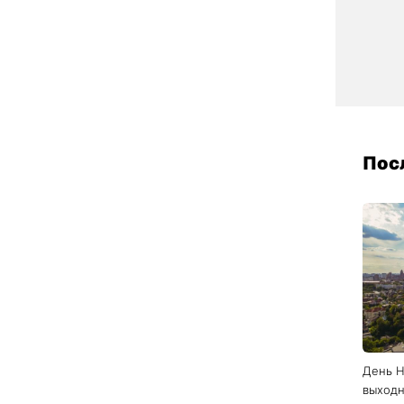
День Н
выходн
На фро
поиско
многих
воинов