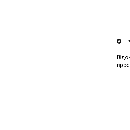
Відо
прос