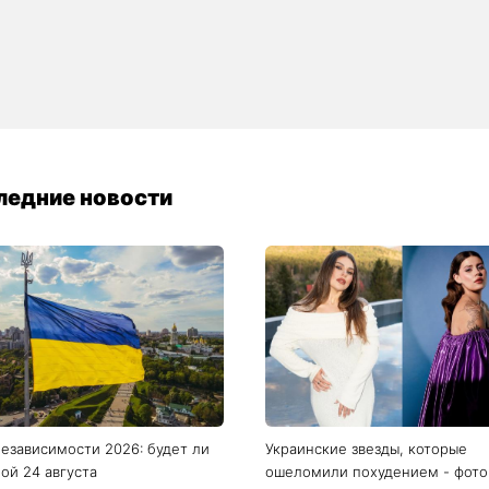
езависимости 2026: будет ли
Украинские звезды, которые
ой 24 августа
ошеломили похудением - фото
после
нте погиб Алексей Юков -
«Она точно беременна»: новые
вик, который на протяжении
Зендеи с Томом Холландом вы
 лет возвращал тела погибших
шквал догадок