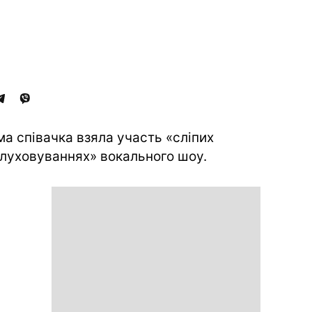
ма співачка взяла участь «сліпих
луховуваннях» вокального шоу.