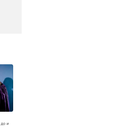
 до и
 кадры
звали