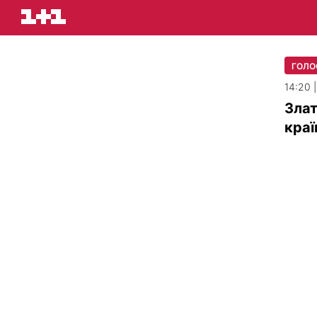
ГОЛО
14:20 |
Злат
краї