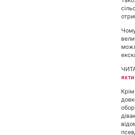
Тако
сіль
отри
Чому
вели
можл
екск
ЧИТ
яхти
Крім
довк
обор
діва
відо
псев