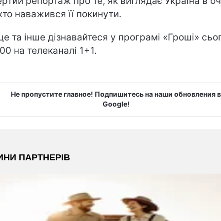
ертий репортаж про те, як виглядає Україна в о
 хто наважився її покинути.
це та інше дізнавайтеся у програмі «Гроші» сьо
:00 на телеканалі 1+1.
Не пропустите главное! Подпишитесь на наши обновления в
Google!