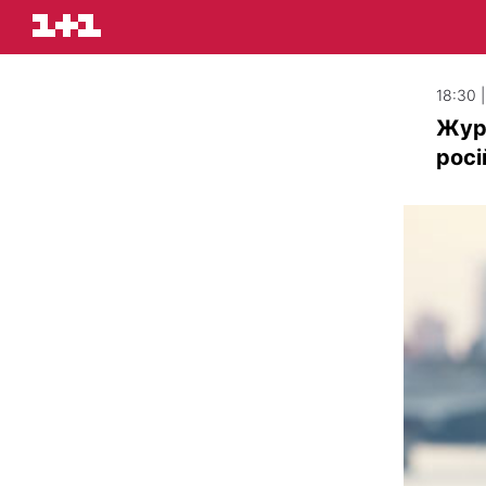
18:30 
Жур
росі