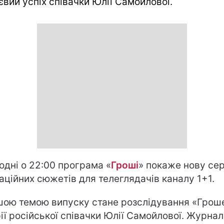
євий успіх співачки Юлії Самойлової.
одні о 22:00 програма «
Гроші
» покаже нову се
аційних сюжетів для телеглядачів каналу 1+1.
ою темою випуску стане розслідування «Грош
рії російської співачки Юлії Самойлової. Журнал