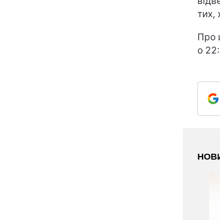
відв
тих,
Про 
о 22