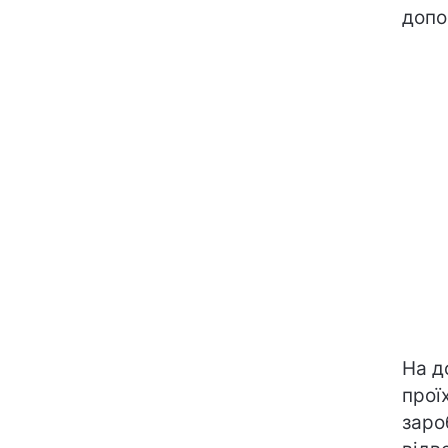
допо
На д
прої
заро