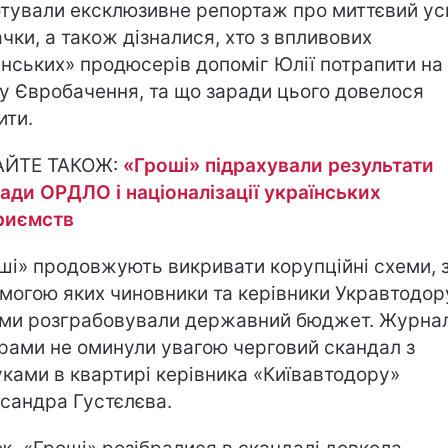
отували ексклюзивне репортаж про миттєвий ус
ачки, а також дізналися, хто з впливових
інських» продюсерів допоміг Юлії потрапити на
у Євробачення, та що заради цього довелося
ити.
АЙТЕ ТАКОЖ:
«Гроші» підрахували результати
ади ОРДЛО і націоналізації українських
риємств
ші» продовжують викривати корупційні схеми, 
могою яких чиновники та керівники Укравтодор
ми розграбовували державний бюджет. Журнал
рами не оминули увагою черговий скандал з
ками в квартирі керівника «Київавтодору»
сандра Густєлєва.