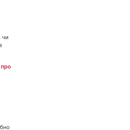
в
 чи
в
 про
ібно