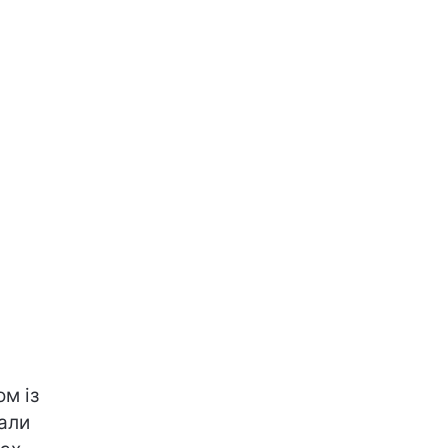
ом із
вали