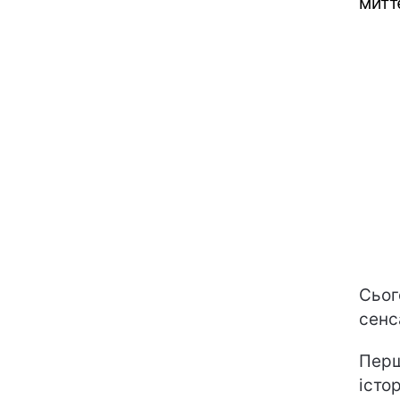
митт
Сьог
сенс
Перш
істо