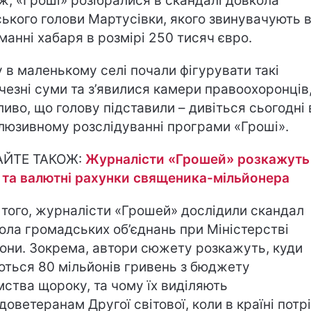
ж, «Гроші» розібралися в скандалі довкола
ського голови Мартусівки, якого звинувачують 
манні хабаря в розмірі 250 тисяч євро.
 в маленькому селі почали фігурувати такі
чезні суми та з’явилися камери правоохоронців,
иво, що голову підставили – дивіться сьогодні 
люзивному розслідуванні програми «Гроші».
АЙТЕ ТАКОЖ:
Журналісти «Грошей» розкажуть
 та валютні рахунки священика-мільйонера
 того, журналісти «Грошей» дослідили скандал
ола громадських об’єднань при Міністерстві
они. Зокрема, автори сюжету розкажуть, куди
ються 80 мільйонів гривень з бюджету
мства щороку, та чому їх виділяють
доветеранам Другої світової, коли в країні потр