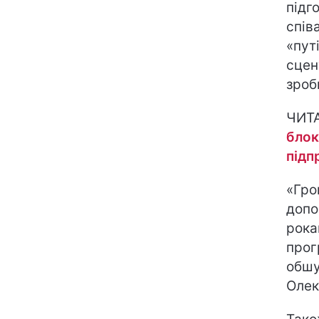
підг
спів
«пут
сцен
зроб
ЧИТ
блок
підп
«Гро
допо
рока
прог
обшу
Олек