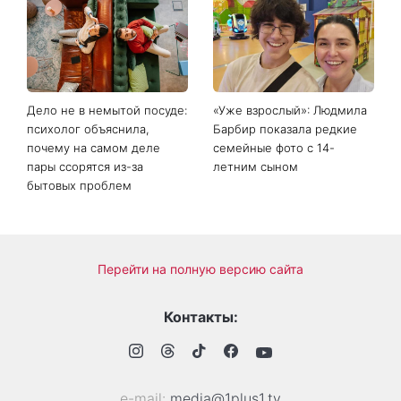
Дело не в немытой посуде:
«Уже взрослый»: Людмила
психолог объяснила,
Барбир показала редкие
почему на самом деле
семейные фото с 14-
пары ссорятся из-за
летним сыном
бытовых проблем
Перейти на полную версию сайта
Контакты:
е-mail:
media@1plus1.tv