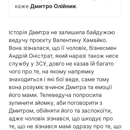
каже
Дмитро Олійник
.
Історія Дмитра не залишила байдужою
ведучу проєкту Валентину Хамайко.
Вона зізналася, що її чоловік, бізнесмен
Андрій Оністрат, який наразі також несе
службу у ЗСУ, довго не казав їй багато
чого про те, на якому напрямку
знаходиться і які бої веде, саме тому
вона розуміє вчинок Дмитра та емоції
його мами. Телеведуча попросила
зупинити зйомку, аби поговорити з
Дмитром, обійняти його та заспокоїти,
адже чоловік зізнався, що шкодує про
те, що не зізнався мамі одразу про те, що