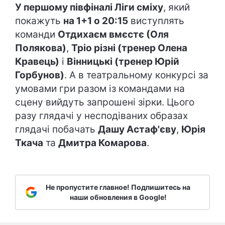
У першому півфіналі Ліги сміху
, який
покажуть
на 1+1 о 20:15
виступлять
команди
Отдихаєм вмєстє (Оля
Полякова)
,
Тріо різні (тренер Олена
Кравець)
і
Вінницькі (тренер Юрій
Горбунов)
. А в театральному конкурсі за
умовами гри разом із командами на
сцену вийдуть запрошені зірки. Цього
разу глядачі у несподіваних образах
глядачі побачать
Дашу Астаф'єву
,
Юрія
Ткача
та
Дмитра Комарова
.
Не пропустите главное! Подпишитесь на
наши обновления в Google!