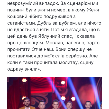
незрозумілий випадок. За сценарієм ми
повинні були зняти номер, в якому Женя
Кошовий нібито подружився з
сатаністами. Дубль за дублем, але нічого
не вдається зняти. Потім я згадала, що в
цей день був Яблучний спас, і сказала
про це хлопцям. Мовляв, напевно, варто
прочитати Отче наш. Вони спершу не
поставилися до моїх слів серйозно. Але
коли я таки прочитала молитву, сцену
одразу зняли».