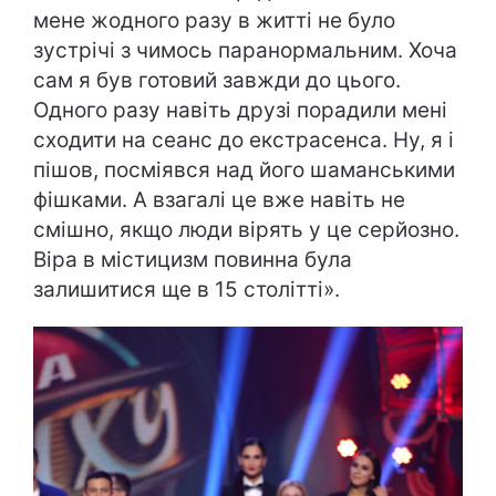
мене жодного разу в житті не було
зустрічі з чимось паранормальним. Хоча
сам я був готовий завжди до цього.
Одного разу навіть друзі порадили мені
сходити на сеанс до екстрасенса. Ну, я і
пішов, посміявся над його шаманськими
фішками. А взагалі це вже навіть не
смішно, якщо люди вірять у це серйозно.
Віра в містицизм повинна була
залишитися ще в 15 столітті».