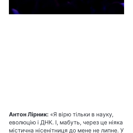
Антон Лірник:
«Я вірю тільки в науку,
еволюцію і ДНК. І, мабуть, через це ніяка
містична нісенітниця до мене не липне. У