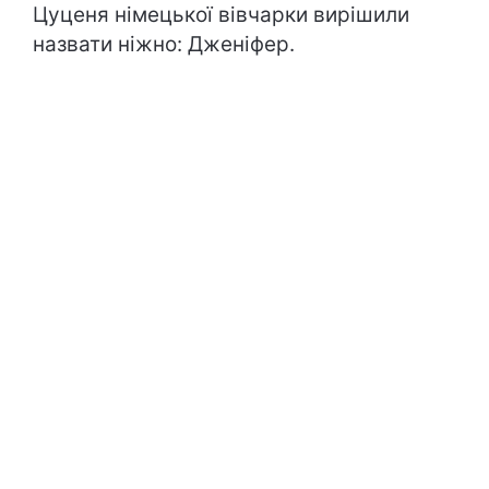
Цуценя німецької вівчарки вирішили
назвати ніжно: Дженіфер.