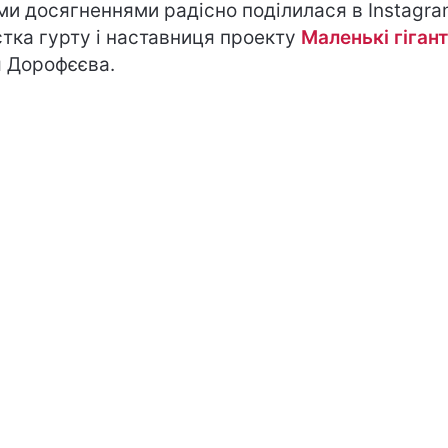
ми досягненнями радісно поділилася в Instagr
стка гурту і наставниця проекту
Маленькі гіган
 Дорофєєва.