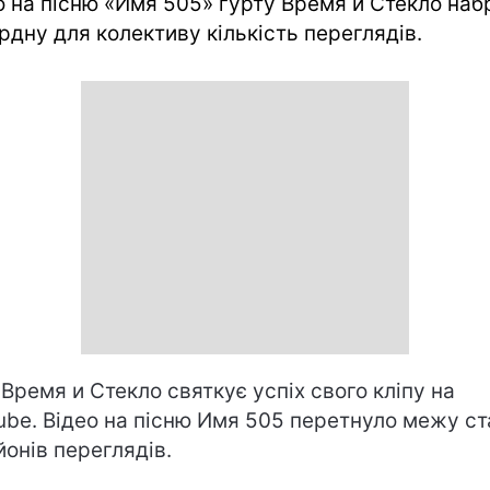
о на пісню «Имя 505» гурту Время и Стекло наб
рдну для колективу кількість переглядів.
 Время и Стекло святкує успіх свого кліпу на
ube. Відео на пісню Имя 505 перетнуло межу ст
йонів переглядів.