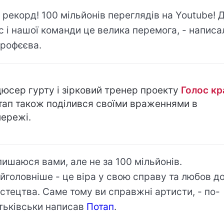
 рекорд! 100 мільйонів переглядів на Youtube! 
с і нашої команди це велика перемога, - написа
рофєєва.
юсер гурту і зірковий тренер проекту
Голос кр
ап також поділився своїми враженнями в
ережі.
пишаюся вами, але не за 100 мільйонів.
йголовніше - це віра у свою справу та любов д
стецтва. Саме тому ви справжні артисти, - по-
тьківськи написав
Потап
.