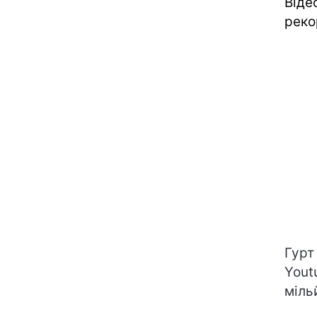
Віде
реко
Гурт
Yout
міль