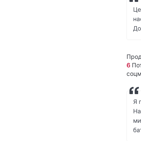
Це
на
До
Прод
6
Пот
соцм
Я 
На
ми
ба