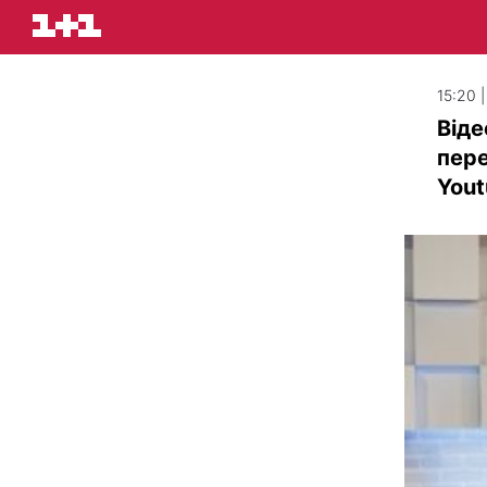
15:20 
Віде
пере
You