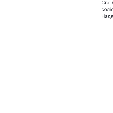
Свої
солі
Надя