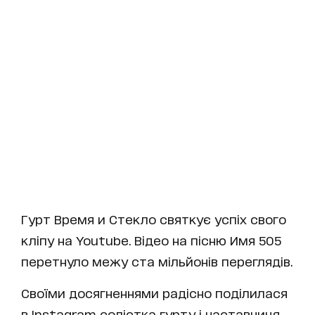
Гурт Время и Стекло святкує успіх свого
кліпу на Youtube. Відео на пісню Имя 505
перетнуло межу ста мільйонів переглядів.
Своїми досягненнями радісно поділилася
в Instagram солістка гурту і наставниця