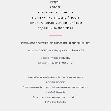
ВЕДУЧІ
АВТОРИ
СТРУКТУРА ВЛАСНОСТІ
ПОЛІТИКА КОНФІДЕНЦІЙНОСТІ
ПРАВИЛА КОРИСТУВАННЯ САЙТОМ
РЕДАКЦІЙНА ПОЛІТИКА
Товариство з обмеженою відповідальністю "ВІЖН 1+1"
Україна, 04080, м. Київ, вул. Кирилівська, 23
е-mail:
media@1plus1.tv
Телефон:
+38 044 490 01 01
Ідентифікатор медіа в Реєстрі суб’єктів у сфері медіа:
L10-01914, R10-01810
З питань комерційної співпраці й розміщення реклами звертайтесь
digital.sale@1plus1.tv
З питань алгоритмічних продажів звертайтесь
traffic-team@1plus1.tv