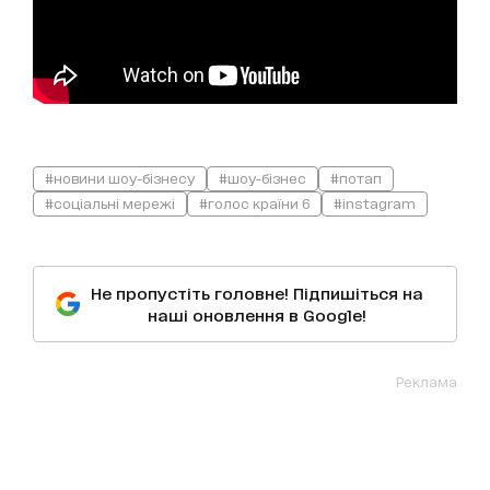
#новини шоу-бізнесу
#шоу-бізнес
#потап
#соціальні мережі
#голос країни 6
#instagram
Не пропустіть головне! Підпишіться на
наші оновлення в Google!
Реклама