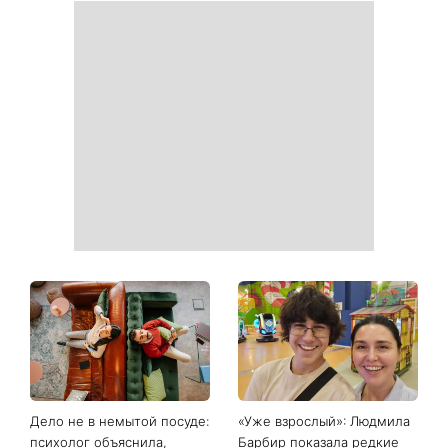
Белые кроссовки снова
Гороскоп на 9 августа для
станут как новые: два
всех знаков зодиака: день
простых продукта из кухни
решений, которые больше
легко устранят пятна и
нельзя откладывать
неприятный запах
День ангела 9 августа:
Самый популярный летний
Пантелеймон, Николай и
салат: готовим «Зеленую
Сава среди именинников -
богиню»
почему в этот день стоит
совершить доброе дело