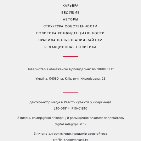
почему на самом деле
семейные фото с 14-
пары ссорятся из-за
летним сыном
бытовых проблем
Перейти на полную версию сайта
Контакты:
е-mail:
media@1plus1.tv
Телефон:
+38 044 490 01 01
О КАНАЛЕ
РЕКЛАМА
ПРОБЛЕМЫ С ПРИЁМОМ КАНАЛА 1+1
КАТАЛОГ ПРОГРАММ