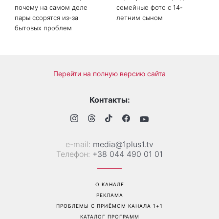
Дело не в немытой посуде:
«Уже взрослый»: Людмила
психолог объяснила,
Барбир показала редкие