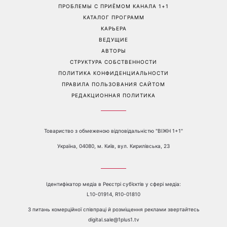
проблема: 7 простых
произойдет редкое
способов вернуть стопам
сочетание солнечного
мягкость без дорогого
затмения, Персеиды и
педикюра
парада планет – когда их
можно увидеть
Перейти на полную версию сайта
Контакты:
е-mail:
media@1plus1.tv
Телефон:
+38 044 490 01 01
О КАНАЛЕ
РЕКЛАМА