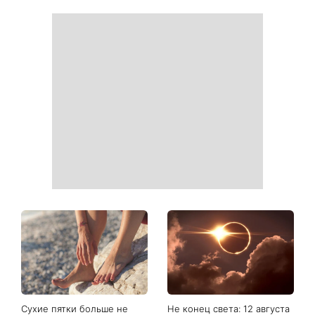
«Одна из самых сложных
Жара мешает заснуть:
моих песен»: Тина Кароль
простые лайфхаки для
представила необычный
комфортной ночи
клип с неожиданным
финалом
От воздушного боба до
Торт высотой более метра
абрикосовой меди: 5
и неожиданное
трендов волос лета 2026
предложение: стало
года, которые освежат ваш
известно, кто стал вторым
образ
тренером шоу Голос
страны