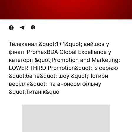
Телеканал &quot;1+1&quot; вийшов у
фінал PromaxBDA Global Excellence у
категорії &quot;Promotion and Marketing:
LOWER THIRD Promotion&quot; із серією
&quot;багів&quot; шоу &quot;Чотири
весілля&quot; та анонсом фільму
&quot;Титанік&quo