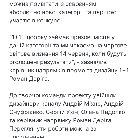
можна привітати із освоєнням
абсолютно нової категорії та першою
участю в конкурсі.
"1+1" щороку займає призові місця у
даній категорії та ми чекаємо на чергове
світове визнання 14 червня, коли будуть
оголошені результати", - зазначив
керівник напрямків промо та дизайну 1+1
Роман Деріга.
До творчої команди проекту увійшли
дизайнери каналу Андрій Міхно, Андрій
Онуфрієнко, Сергій Ухін, Олена Падолко
та керівник напрямку Роман Деріга.
Переглянути роботи можна за
посиланням: