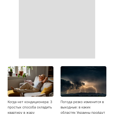
Наступит время великих
На выходных магнитная
свершений: три знака
буря усилится: что ждет
китайского гороскопа, для
метеочувствительных
которых ближайшие
людей 8 и 9 августа
полгода станут
переломными
Ваши данные могут
София Ротару наконец-то
оказаться на чеке: Укрпочта
появилась на публике: как
начала печатать личную
сейчас выглядит
информацию в расчетных
легендарная 79-летняя
квитанциях
певица