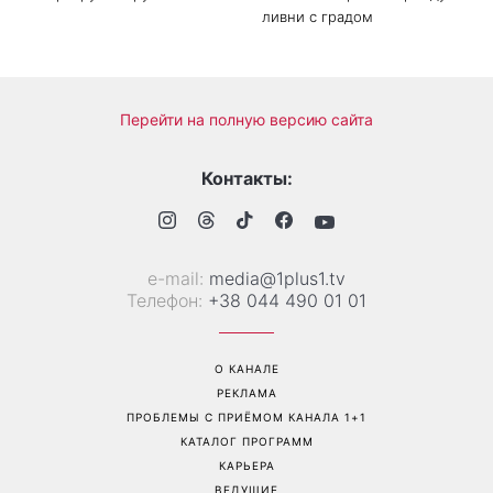
Когда нет кондиционера: 3
Погода резко изменится в
простых способа охладить
выходные: в каких
квартиру в жару
областях Украины пройдут