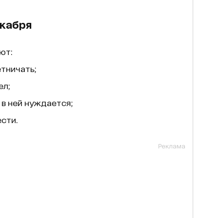
екабря
ют:
етничать;
ел;
 в ней нуждается;
сти.
Реклама