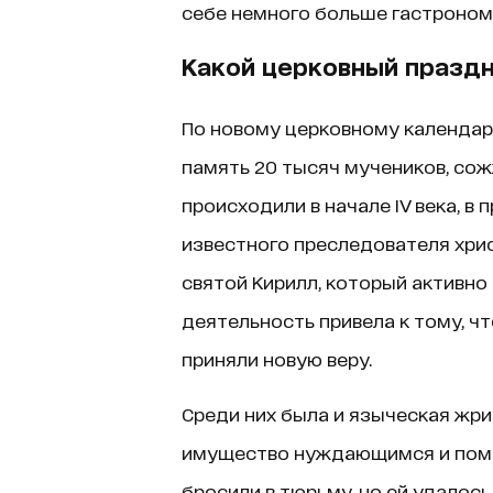
себе немного больше гастроном
Какой церковный праздн
По новому церковному календар
память 20 тысяч мучеников, сож
происходили в начале IV века, в
известного преследователя хри
святой Кирилл, который активно
деятельность привела к тому, ч
приняли новую веру.
Среди них была и языческая жри
имущество нуждающимся и помо
бросили в тюрьму, но ей удалос