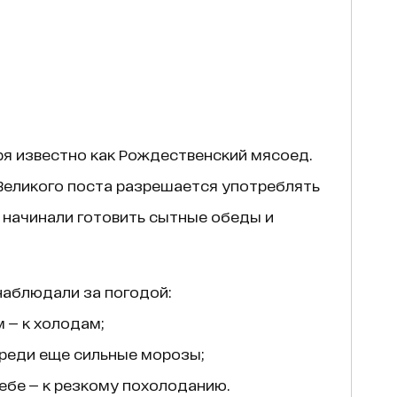
ря известно как Рождественский мясоед.
 Великого поста разрешается употреблять
 начинали готовить сытные обеды и
наблюдали за погодой:
 — к холодам;
реди еще сильные морозы;
небе — к резкому похолоданию.