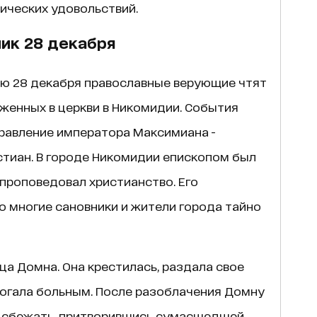
ических удовольствий.
ик 28 декабря
ю 28 декабря православные верующие чтят
женных в церкви в Никомидии. События
 правление императора Максимиана -
стиан. В городе Никомидии епископом был
 проповедовал христианство. Его
то многие сановники и жители города тайно
ца Домна. Она крестилась, раздала свое
гала больным. После разоблачения Домну
ь сбежать, притворившись сумасшедшей.