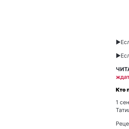
►Есл
►Есл
ЧИТ
ждат
Кто 
1 се
Тати
Реце