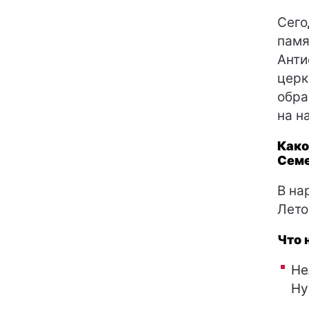
Сего
памя
Анти
церк
обра
на н
Како
Семе
В на
Лето
Что 
Не
Ну