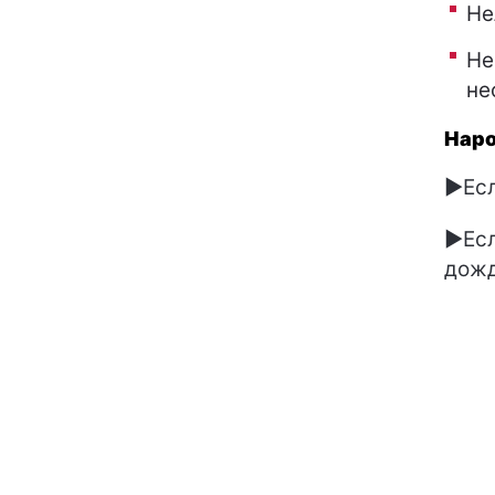
Не
Не
не
Наро
►Есл
►Есл
дожд