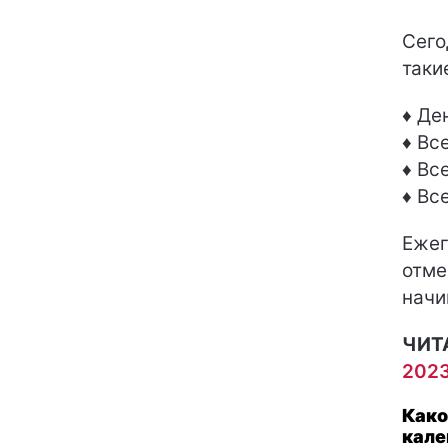
Сего
таки
♦ Де
♦ Вс
♦ Вс
♦ Вс
Ежег
отме
начи
ЧИТ
2023
Како
кале