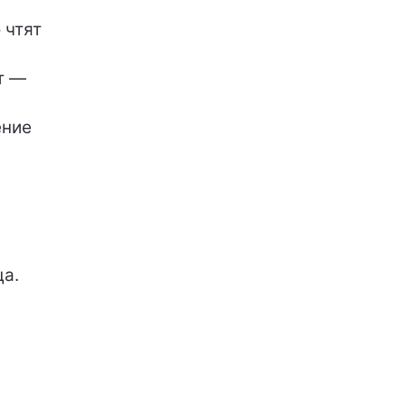
 чтят
т —
ение
ца.