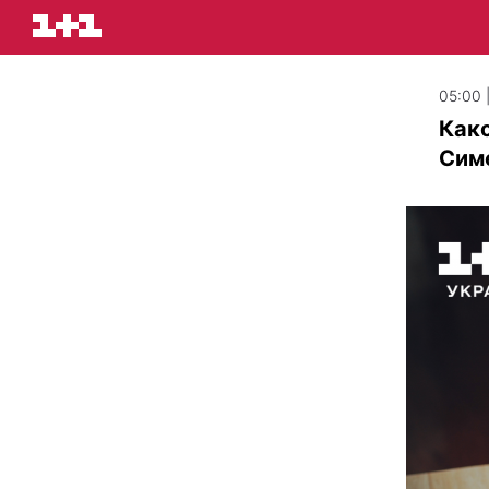
05:00 
Како
Симе