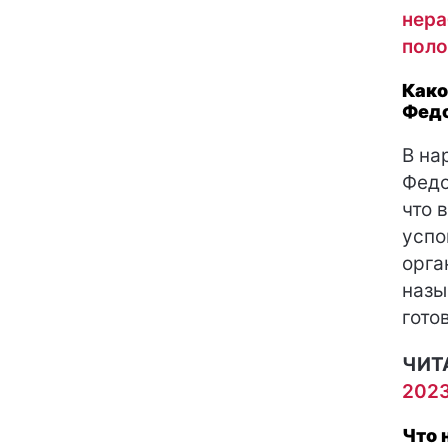
нера
поло
Како
Федо
В на
Федо
что 
успо
орга
назы
гото
ЧИТ
2023
Что 