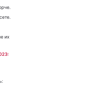
орче.
сете.
е их
023:
ь: