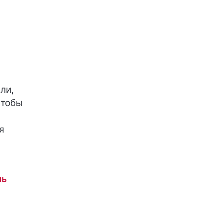
ли,
Чтобы
я
ль