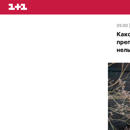
05:00 
Како
преп
нель