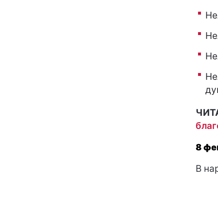
Не
Не
Не
Не
ду
ЧИТ
благ
8 фе
В на