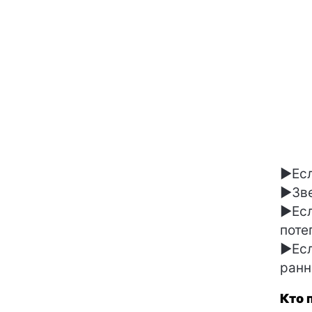
►Есл
►Зве
►Есл
поте
►Есл
ранн
Кто 