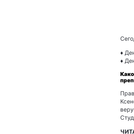
Сего
♦ Де
♦ Де
Како
преп
Прав
Ксен
веру
Студ
ЧИТ