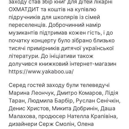
заходу став збір книг для дітей лікарні
ОХМАТДИТ та коштів на купівлю
підручників для школярів із сімей
переселенців. Доброчинний намір
музикантів підтримав кожен гість, і до
початку концерту було зібрано близько
тисячі примірників дитячої української
літератури. До ініціативи також
долучився книжковий інтернет-магазин
https://www.yakaboo.ua/
Серед гостей заходу були телеведучі
Марина Леончук, Дмитро Комаров, Лідія
Таран, Людмила Барбір, Руслан Сенічкін,
Денис Христов, Микита Добринін, Даша
Малахова, продюсер Нателла Крапівіна,
дизайнери Серж Смолін, Олена