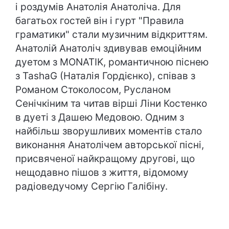
і роздумів Анатолія Анатоліча. Для
багатьох гостей він і гурт "Правила
граматики" стали музичним відкриттям.
Анатолій Анатоліч здивував емоційним
дуетом з MONATIK, романтичною піснею
з TashaG (Наталія Гордієнко), співав з
Романом Стоколосом, Русланом
Сенічкіним та читав вірші Ліни Костенко
в дуеті з Дашею Медовою. Одним з
найбільш зворушливих моментів стало
виконання Анатолічем авторської пісні,
присвяченої найкращому другові, що
нещодавно пішов з життя, відомому
радіоведучому Сергію Галібіну.