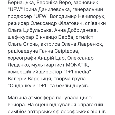
Бернацька, Вероніка Веро, засновник
"UFW" Ірина Данилевська, генеральний
продюсер "UFW" Володимир Нечипорук,
режисер Олександр Філатович, співачки
Ольга Цибульська, Анна Добриднєва,
шеф-кухар Вінченцо Барба, стиліст
Ольга Слонь, актриса Олена Лавренюк,
радіоведуча Ганна Свірідова,
хореографи Андрій Цар, Олександр
Лєщєнко, мультиартист MONATIK,
комерційний директор "1+1 media"
Валерій Варениця, творча група
"Сніданку з "1+1" та безліч друзів.
Магічна атмосфера панувала цього
вечора. На сцені відбувався справжній
симбіоз авторських філософських віршів