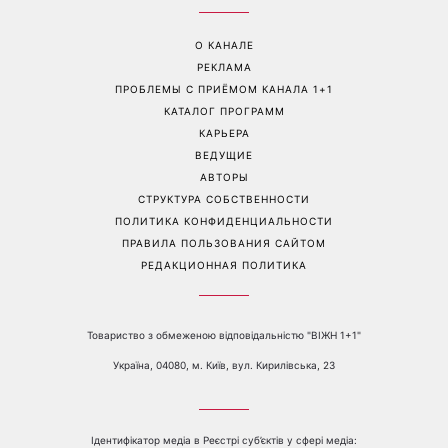
Задают настроение
Какое упражнение
летнему гардеробу: 8
поможет сделать живот
стильных вещей, которые
плоским: почему стоит
сейчас в тренде
забыть о скручиваниях
Перейти на полную версию сайта
Контакты:
е-mail:
media@1plus1.tv
Телефон:
+38 044 490 01 01