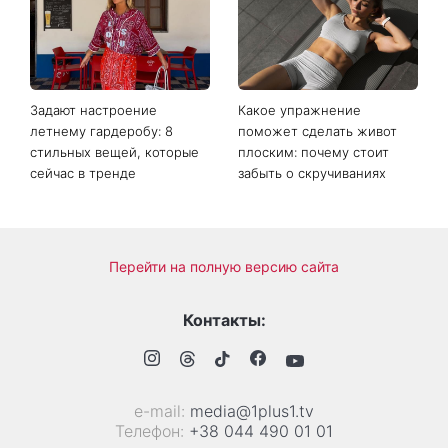
со съемок третьего сезона
покажут новый сериал
сериала Парочка
Сплетенные тайной Гросс-
следователей
Пойнта
взбудоражили Сеть