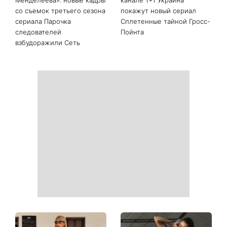
Магнитная буря красного
Он не виноват: 5 ошибок,
уровня накроет Землю:
из-за которых ChatGPT
когда ждать геомагнитные
отвечает хуже
колебания
«На фото химии больше,
Идеальные соседи или
чем в таблице
опасные преступники: на
Менделеева»: новые кадры
канале 1+1 Украина