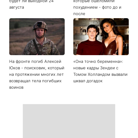
День Независимости 2026:
Украинские звезды,
будет ли выходной 24
которые ошеломили
августа
похудением - фото до и
после
На фронте погиб Алексей
«Она точно беременна»:
Юков - поисковик, который
новые кадры Зендеи с
на протяжении многих лет
Томом Холландом вызвали
возвращал тела погибших
шквал догадок
воинов