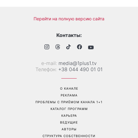
8 самых модных цветов
еду»: Валентина Хамайко
для маникюра, которые
рассказала о собаке,
стоит попробовать уже
которую приютила в
сейчас
начале полномасштабной
войны
Перейти на полную версию сайта
Контакты:
е-mail:
media@1plus1.tv
Телефон:
+38 044 490 01 01
О КАНАЛЕ
РЕКЛАМА