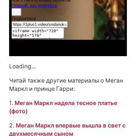
Loading...
Читай также другие материалы о Меган
Маркл и принце Гарри:
1.
Меган Маркл надела тесное платье
(фото)
2.
Меган Маркл впервые вышла в свет с
двухмесячным сыном