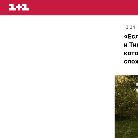
13:34 
«Есл
и Т
кото
слож