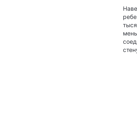
Наве
ребе
тыся
мень
соед
стен