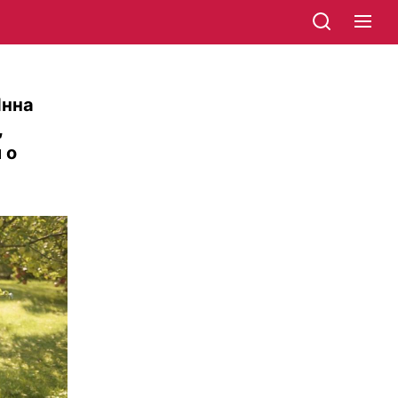
Инна
,
 о