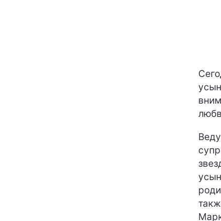
Сего
усын
вним
любв
Вед
супр
звез
усын
роди
такж
Марк