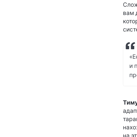
Слож
вам 
кото
сист
«Е
и 
пр
Тиму
адап
тара
нахо
на э