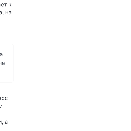
ет к
а, на
а
ые
есс
и
, а