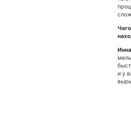
проц
слож
Чего
нахо
Инна
малы
быст
и у 
выры