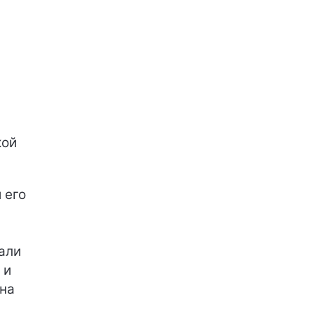
кой
 его
али
 и
ына