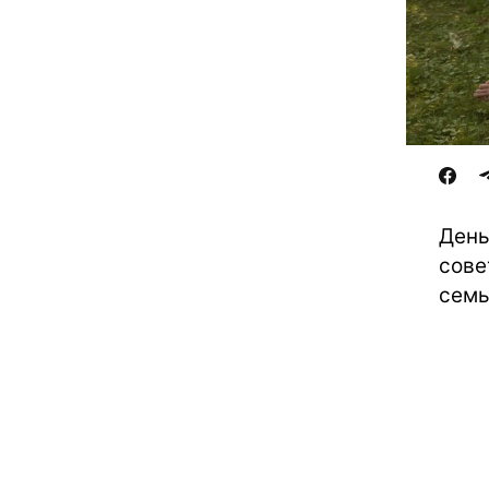
День
сове
сем