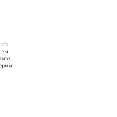
шего
ы вы
тите
ери и