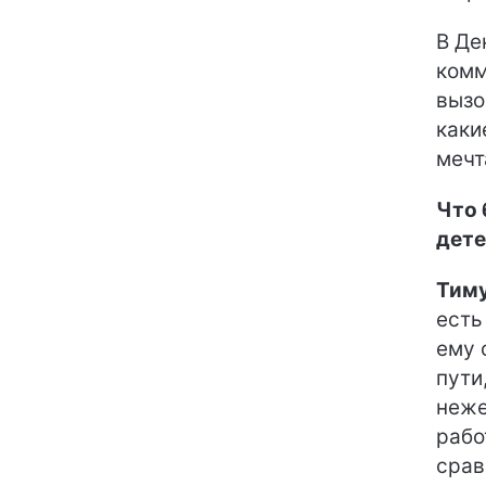
В Де
комм
вызо
каки
мечт
Что 
дете
Тим
есть
ему 
пути
неже
рабо
срав