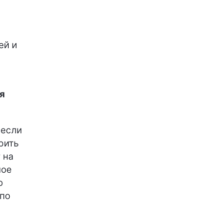
ей и
я
 если
рить
 на
ное
ю
 по