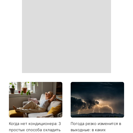
Наступит время великих
На выходных магнитная
свершений: три знака
буря усилится: что ждет
китайского гороскопа, для
метеочувствительных
которых ближайшие
людей 8 и 9 августа
полгода станут
переломными
Ваши данные могут
София Ротару наконец-то
оказаться на чеке: Укрпочта
появилась на публике: как
начала печатать личную
сейчас выглядит
информацию в расчетных
легендарная 79-летняя
квитанциях
певица