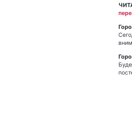
ЧИТ
пере
Горо
Сего
вним
Горо
Буде
пост