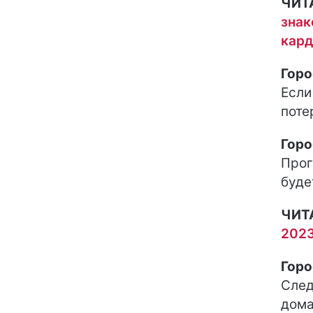
ЧИТ
знак
кард
Горо
Если
поте
Горо
Прог
буде
ЧИТ
2023
Горо
След
дома