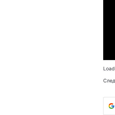
Loadi
След