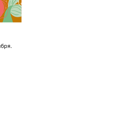
ября.