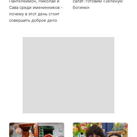
Белые кроссовки снова
Гороскоп на 9 августа для
станут как новые: два
всех знаков зодиака: день
простых продукта из кухни
решений, которые больше
легко устранят пятна и
нельзя откладывать
неприятный запах
День ангела 9 августа:
Самый популярный летний
Пантелеймон, Николай и
салат: готовим «Зеленую