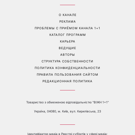
Дело не в немытой посуде:
«Уже взрослый»: Людмила
психолог объяснила,
Барбир показала редкие
почему на самом деле
семейные фото с 14-
пары ссорятся из-за
летним сыном
бытовых проблем
Перейти на полную версию сайта
Контакты:
е-mail:
media@1plus1.tv
Телефон:
+38 044 490 01 01