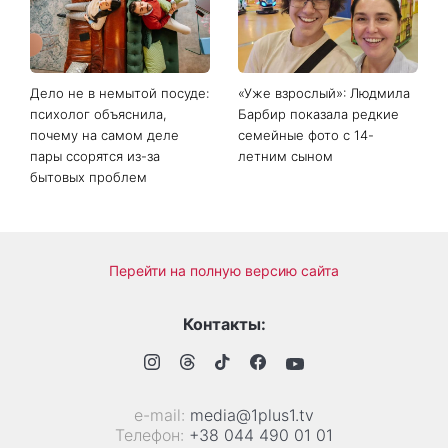
Сава среди именинников -
богиню»
почему в этот день стоит
совершить доброе дело