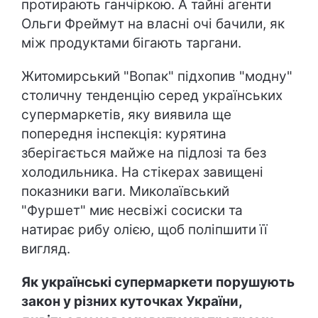
протирають ганчіркою. А тайні агенти
Ольги Фреймут на власні очі бачили, як
між продуктами бігають таргани.
Житомирський "Вопак" підхопив "модну"
столичну тенденцію серед українських
супермаркетів, яку виявила ще
попередня інспекція: курятина
зберігається майже на підлозі та без
холодильника. На стікерах завищені
показники ваги. Миколаївський
"Фуршет" миє несвіжі сосиски та
натирає рибу олією, щоб поліпшити її
вигляд.
Як українські супермаркети порушують
закон у різних куточках України,