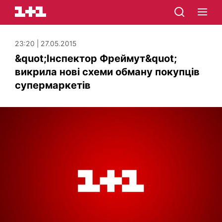
23:20 | 27.05.2015
&quot;Інспектор Фреймут&quot;
викрила нові схеми обману покупців
супермаркетів