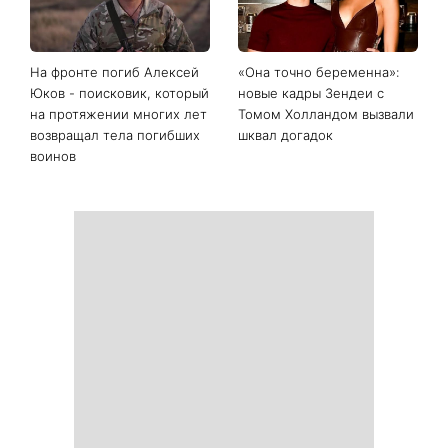
Последние новости
День Независимости 2026:
Украинские звезды,
будет ли выходной 24
которые ошеломили
августа
похудением - фото до и
после