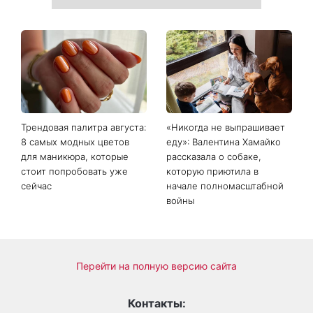
На фронте погиб Алексей
«Она точно беременна»:
Юков - поисковик, который
новые кадры Зендеи с
на протяжении многих лет
Томом Холландом вызвали
возвращал тела погибших
шквал догадок
воинов