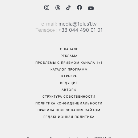
Трендовая палитра августа:
«Никогда не выпрашивает
8 самых модных цветов
еду»: Валентина Хамайко
для маникюра, которые
рассказала о собаке,
стоит попробовать уже
которую приютила в
сейчас
начале полномасштабной
войны
Перейти на полную версию сайта
Контакты: