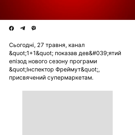
Сьогодні, 27 травня, канал
&quot;1+1&quot; показав дев&#039;ятий
епізод нового сезону програми
&quot;Інспектор Фреймут&quot;,
присвячений супермаркетам.