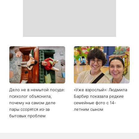
неприятный запах
День ангела 9 августа:
Самый популярный летний
Пантелеймон, Николай и
салат: готовим «Зеленую
Сава среди именинников -
богиню»
почему в этот день стоит
совершить доброе дело