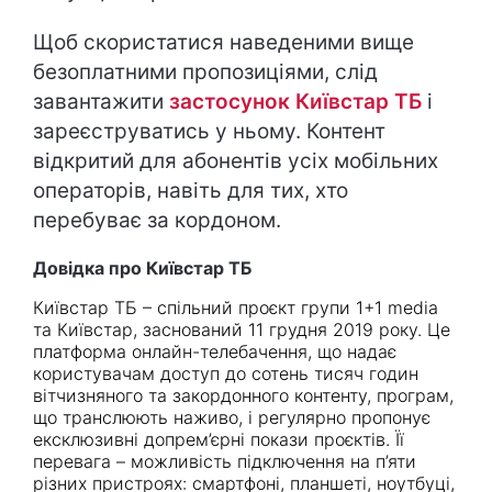
Щоб скористатися наведеними вище
безоплатними пропозиціями, слід
завантажити
застосунок Київстар ТБ
і
зареєструватись у ньому. Контент
відкритий для абонентів усіх мобільних
операторів, навіть для тих, хто
перебуває за кордоном.
Довідка про Київстар ТБ
Київстар ТБ – спільний проєкт групи 1+1 media
та Київстар, заснований 11 грудня 2019 року. Це
платформа онлайн-телебачення, що надає
користувачам доступ до сотень тисяч годин
вітчизняного та закордонного контенту, програм,
що транслюють наживо, і регулярно пропонує
ексклюзивні допрем’єрні покази проєктів. Її
перевага – можливість підключення на п’яти
різних пристроях: смартфоні, планшеті, ноутбуці,