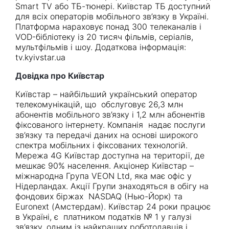
Smart TV або ТБ-тюнері. Київстар ТБ доступний
для всіх операторів мобільного зв’язку в Україні.
Платформа нараховує понад 300 телеканалів і
VOD-бібліотеку із 20 тисяч фільмів, серіалів,
мультфільмів і шоу. Додаткова інформація:
tv.kyivstar.ua
Довідка про Київстар
Київстар – найбільший український оператор
телекомунікацій, що обслуговує 26,3 млн
абонентів мобільного зв’язку і 1,2 млн абонентів
фіксованого інтернету. Компанія надає послуги
зв’язку та передачі даних на основі широкого
спектра мобільних і фіксованих технологій.
Мережа 4G Київстар доступна на території, де
мешкає 90% населення. Акціонер Київстар –
міжнародна Група VEON Ltd, яка має офіс у
Нідерландах. Акції Групи знаходяться в обігу на
фондових біржах NASDAQ (Нью-Йорк) та
Euronext (Амстердам). Київстар 24 роки працює
в Україні, є платником податків № 1 у галузі
зв’язку, одним із найкращих роботодавців і