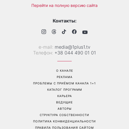
Дело не в немытой посуде:
«Уже взрослый»: Людмила
психолог объяснила,
Барбир показала редкие
почему на самом деле
семейные фото с 14-
пары ссорятся из-за
летним сыном
бытовых проблем