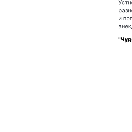
Устн
разн
и по
анек
"Чуд