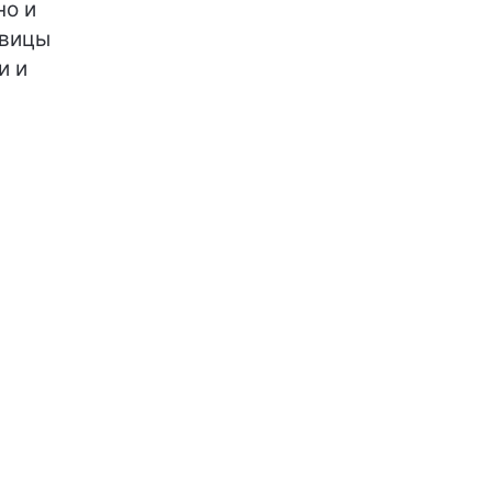
но и
овицы
и и