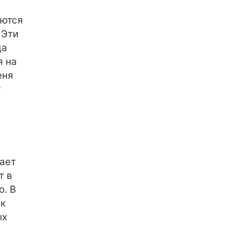
аются
 Эти
да
я на
еня
у
вает
т в
о. В
ак
ых