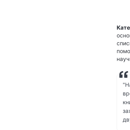
Кате
осно
спис
помо
науч
"Н
вр
кн
за
дв