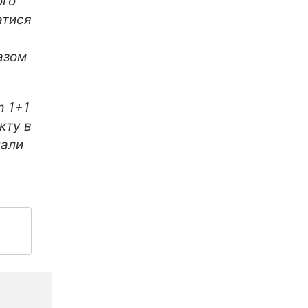
ого
атися
азом
m 1+1
кту в
нали