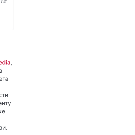
ати
edia
,
а
ета
сти
енту
же
ви.