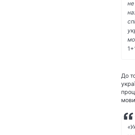
не
на
сп
ук
мо
1+
До т
укра
проц
мови
«У