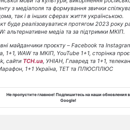
їнської мови та культури, викорінення російськ
енту з медіаполя та формування звички спілкув
дома, так і в інших сферах життя українською.
кт буде реалізовуватися протягом 2023 року р
W: альтернативне медіа та за підтримки МКІП.
вні майданчики проєкту – Facebook та Instagra
a, 1+1, WAW та МКІП, YouTube 1+1, сторінка проє
ok, сайти
ТСН.ua
, УНІАН, Главред та 1+1, телека
Марафон, 1+1 Україна, ТЕТ та ПЛЮСПЛЮС
Не пропустите главное! Подпишитесь на наши обновления в
Google!