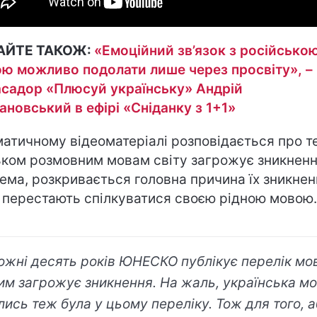
АЙТЕ ТАКОЖ:
«Емоційний зв’язок з російсько
ю можливо подолати лише через просвіту», –
садор «Плюсуй українську» Андрій
новський в ефірі «Сніданку з 1+1»
матичному відеоматеріалі розповідається про те
ьком розмовним мовам світу загрожує зникненн
ема, розкривається головна причина їх зникнен
ї перестають спілкуватися своєю рідною мовою
ожні десять років ЮНЕСКО публікує перелік мов
им загрожує зникнення. На жаль, українська м
лись теж була у цьому переліку. Тож для того, 