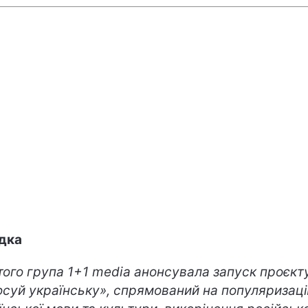
ідка
того група 1+1 media анонсувала запуск проєкт
суй українську», спрямований на популяризац