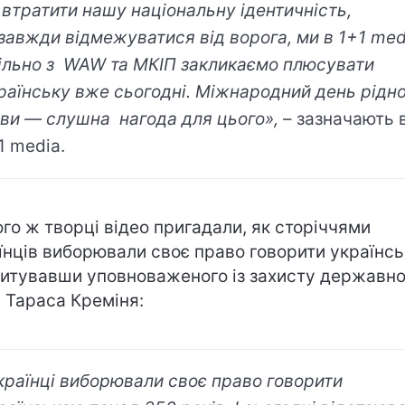
 втратити нашу національну ідентичність,
завжди відмежуватися від ворога, ми в 1+1 med
ільно з WAW та МКІП закликаємо плюсувати
раїнську вже сьогодні. Міжнародний день рідно
ви — слушна нагода для цього»,
– зазначають 
1 media.
ого ж творці відео пригадали, як сторіччями
їнців виборювали своє право говорити українсь
итувавши уповноваженого із захисту державно
 Тараса Креміня:
країнці виборювали своє право говорити