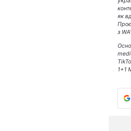
укра
конт
як в
Проє
з WA
Осно
medi
TikT
1+1 