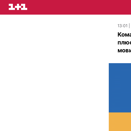
13:01 
Ком
плюс
мов