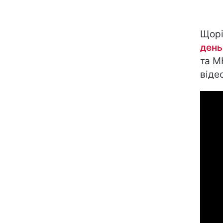
Щорі
день
та М
віде