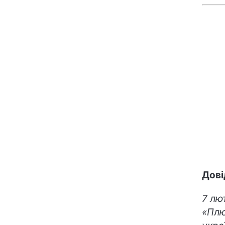
Дов
7 лю
«Плю