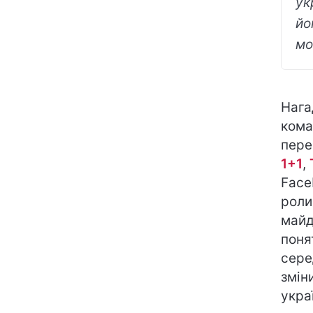
ук
йо
мо
Нага
кома
пере
1+1
,
Face
роли
майд
поня
сере
змін
укра