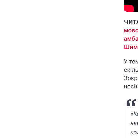
ЧИТ
мово
амба
Шима
У те
скіл
Зокр
носі
«К
як
ко