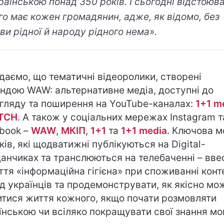
раїнською понад 350 років. І сьогодні відстоюв
го має кожен громадянин, адже, як відомо, без
ви рідної й народу рідного нема».
даємо, що тематичні відеоролики, створені
ндою WAW: альтернативне медіа, доступні до
гляду та поширення на YouTube-каналах:
1+1 m
ТСН
. А також у соціальних мережах Instagram т
book –
WAW
,
МКІП
,
1+1
та
1+1 media
. Ключова м
ків, які щодватижні публікуються на Digital-
анчиках та транслюються на телебаченні – вве
ття «інформаційна гігієна» при споживанні конт
д українців та продемонструвати, як якісно мо
итися життя кожного, якщо почати розмовляти
їнською чи всіляко покращувати свої знання мо