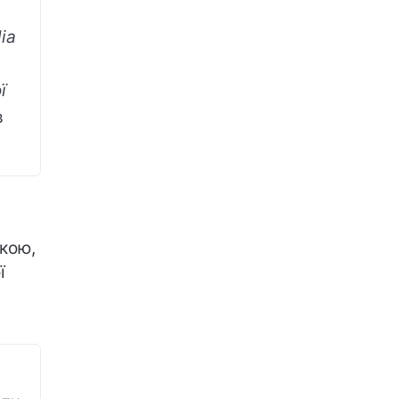
ia
ї
в
кою,
ї