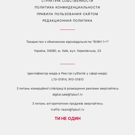
СТРУКТУРА СОБСТВЕННОСТИ
ПОЛИТИКА КОНФИДЕНЦИАЛЬНОСТИ
ПРАВИЛА ПОЛЬЗОВАНИЯ САЙТОМ
РЕДАКЦИОННАЯ ПОЛИТИКА
Товариство з обмеженою відповідальністю "ВІЖН 1+1"
Україна, 04080, м. Київ, вул. Кирилівська, 23
Ідентифікатор медіа в Реєстрі суб’єктів у сфері медіа:
L10-01914, R10-01810
З питань комерційної співпраці й розміщення реклами звертайтесь
digital.sale@1plus1.tv
З питань алгоритмічних продажів звертайтесь
traffic-team@1plus1.tv
ТИ НЕ ОДИН