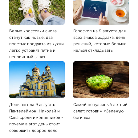
Белые кроссовки снова
Гороскоп на 9 августа для
станут как новые: два
всех знаков зодиака: день
простых продукта из кухни
решений, которые больше
легко устранят пятна и
нельзя откладывать
неприятный запах
День ангела 9 августа:
Самый популярный летний
Пантелеймон, Николай и
салат: готовим «Зеленую
Сава среди именинников -
богиню»
почему в этот день стоит
совершить доброе дело