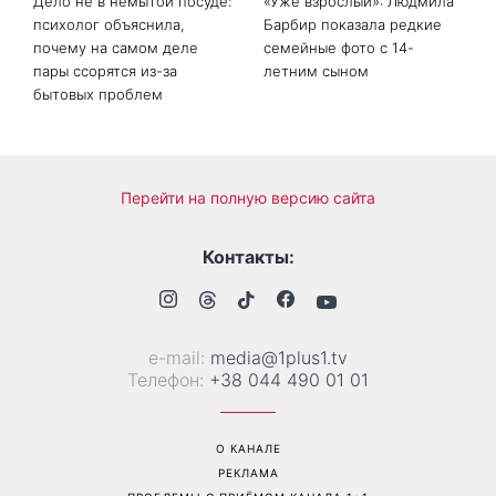
Дело не в немытой посуде:
«Уже взрослый»: Людмила
психолог объяснила,
Барбир показала редкие
почему на самом деле
семейные фото с 14-
пары ссорятся из-за
летним сыном
бытовых проблем
Перейти на полную версию сайта
Контакты:
е-mail:
media@1plus1.tv
Телефон:
+38 044 490 01 01
О КАНАЛЕ
РЕКЛАМА