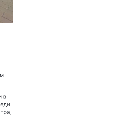
ом
и в
леди
тра,