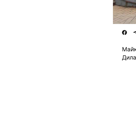
Майк
Дил