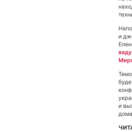
нахо
техн
Напо
и дж
Елен
веду
Мир
Темо
буде
конф
укра
и вы
дома
ЧИТ