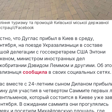
ління туризму та промоцій Київської міської державної
істрації/Facebook
стно, что Дуглас прибыл в Киев в среду,
ентября, на поезде Укразализныци в составе
шой делегации с госсекретарем США Энтони
кеном, министром иностранных дел
кобритании Дэвидом Леммом и другими. Об эт
ализныця
сообщила
в своих социальных сетях.
ас вместе с 24-летним сыном Диланом прибыл
ину для участия в четвертом Саммите первых 
ентльменов, который состоится в Киеве уже зав
ентября. В ожидании саммита они прогулялись
иеву и посетили Михайловскую площадь, где