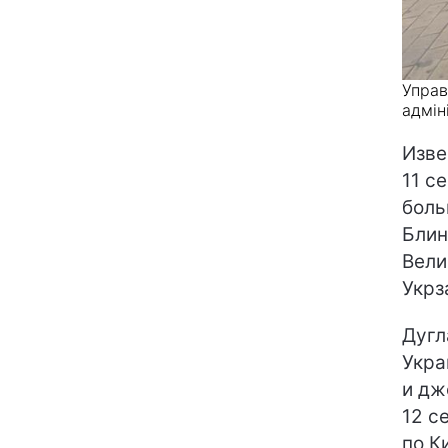
Управ
адмін
Изве
11 с
боль
Блин
Вели
Укрз
Дугл
Укра
и дж
12 с
по К