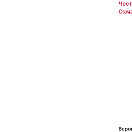
Чест
Охма
Веро