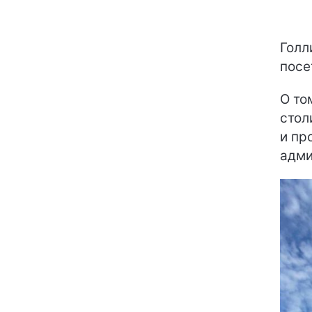
Голл
посе
О то
сто
и пр
адми