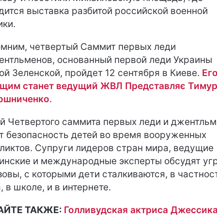
дится выставка разбитой российской военной
ики.
мним, четвертый Саммит первых леди
ентльменов, основанный первой леди Украины
ой Зеленской, пройдет 12 сентября в Киеве.
Ег
щим станет ведущий ЖВЛ Представляє Тиму
ошниченко
.
й Четвертого саммита первых леди и джентль
т безопасность детей во время вооруженных
ликтов. Супруги лидеров стран мира, ведущие
инские и международные эксперты обсудят уг
зовы, с которыми дети сталкиваются, в частнос
, в школе, и в интернете.
АЙТЕ ТАКЖЕ:
Голливудская актриса Джессик