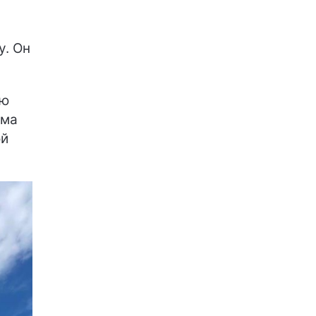
у. Он
ую
зма
ой