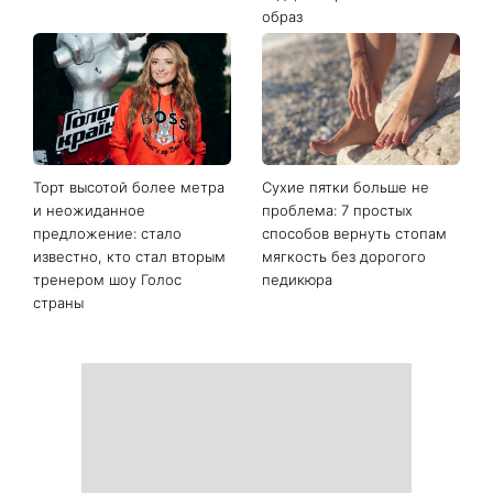
Последние новости
Жара мешает заснуть:
От воздушного боба до
простые лайфхаки для
абрикосовой меди: 5
комфортной ночи
трендов волос лета 2026
года, которые освежат ваш