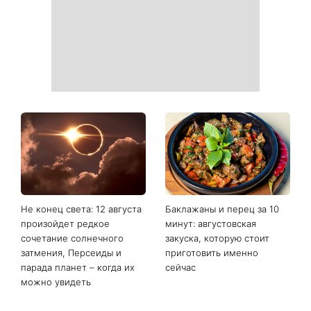
образ
Торт высотой более метра
Сухие пятки больше не
и неожиданное
проблема: 7 простых
предложение: стало
способов вернуть стопам
известно, кто стал вторым
мягкость без дорогого
тренером шоу Голос
педикюра
страны