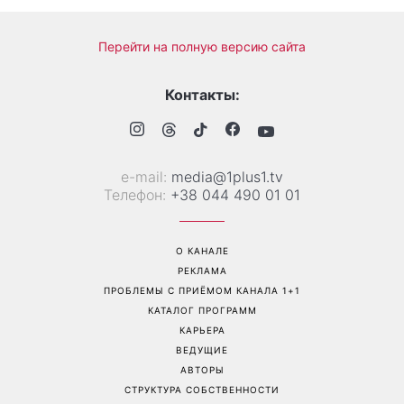
Не конец света: 12 августа
Баклажаны и перец за 10
произойдет редкое
минут: августовская
сочетание солнечного
закуска, которую стоит
затмения, Персеиды и
приготовить именно
парада планет – когда их
сейчас
можно увидеть