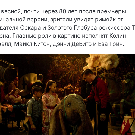
 весной, почти через 80 лет после премьеры
инальной версии, зрители увидят римейк от
дателя Оскара и Золотого Глобуса режиссера 
она. Главные роли в картине исполнят Колин
елл, Майкл Китон, Дэнни ДеВито и Ева Грин.