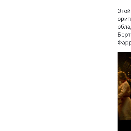
Этой
ориг
обла
Берт
Фарр