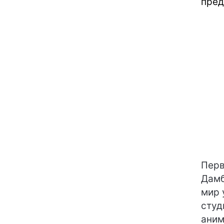
пред
Перв
Дамб
мир 
студ
аним