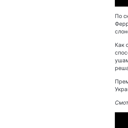
По с
Ферр
слон
Как 
спос
ушам
реша
Прем
Укра
Смот