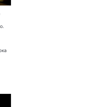
а
о.
рка