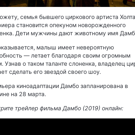
южету, семья бывшего циркового артиста Холт
иера становится опекуном новорожденного
енка. Дети мужчины дают животному имя Дамб
оказывается, малыш имеет невероятную
обность — летает благодаря своим огромным
. Узнав о таком таланте слоненка, владелец ци
ет сделать его звездой своего шоу.
ьера киноадаптации Дамбо запланирована в
ине на 28 марта.
рите трейлер фильма Дамбо (2019) онлайн: