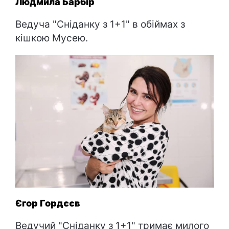
Людмила Барбір
Ведуча "Сніданку з 1+1" в обіймах з
кішкою Мусею.
Єгор Гордєєв
Ведучий "Сніданку з 1+1" тримає милого