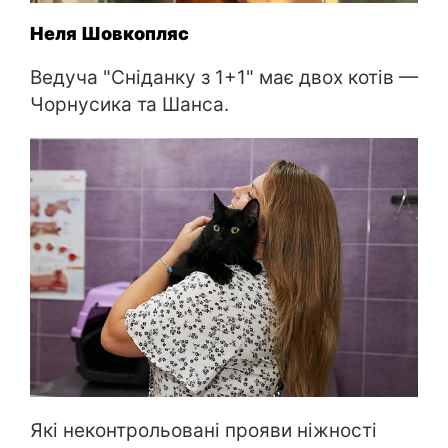
Неля Шовкопляс
Ведуча "Сніданку з 1+1" має двох котів —
Чорнусика та Шанса.
Які неконтрольовані прояви ніжності