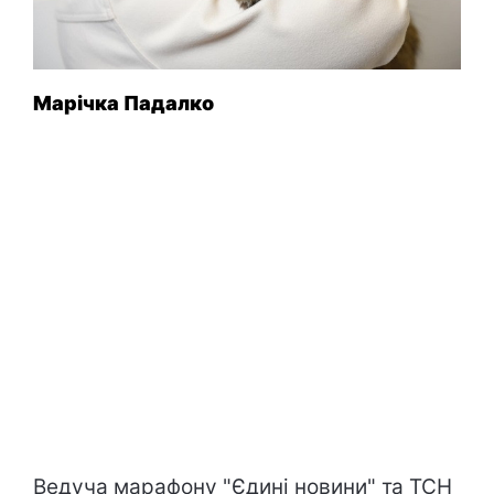
Марічка Падалко
Ведуча марафону "Єдині новини" та ТСН