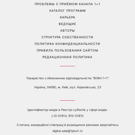
«Все хуже и хуже»: Надя
«Это был сюрприз»:
Дорофеева рассказала о
Соломия Витвицкая
проблемах со здоровьем
рассказала, как узнала о
беременности и как
отреагировал ее муж
Перейти на полную версию сайта
Контакты:
е-mail:
media@1plus1.tv
Телефон:
+38 044 490 01 01
О КАНАЛЕ
РЕКЛАМА