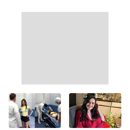
Как начать бегать после 35
Рейтинги зашкаливают: 3
и не бросить через
турецких сериала, ставшие
неделю: 6 правил, которые
главными хитами 2026
работают
года
Главный модный тренд в
Не откладывайте до
соцсетях: почему мини-
сентября: что обязательно
юбка с пайетками
нужно сделать на участке
покорила Instagram
в августе 2026 года