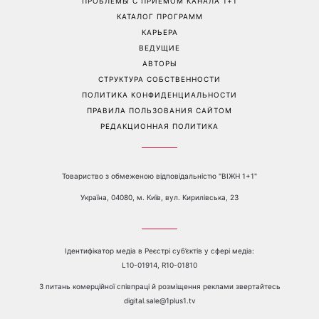
ПРОБЛЕМЫ С ПРИЁМОМ КАНАЛА 1+1
КАТАЛОГ ПРОГРАММ
КАРЬЕРА
ВЕДУЩИЕ
АВТОРЫ
СТРУКТУРА СОБСТВЕННОСТИ
ПОЛИТИКА КОНФИДЕНЦИАЛЬНОСТИ
ПРАВИЛА ПОЛЬЗОВАНИЯ САЙТОМ
РЕДАКЦИОННАЯ ПОЛИТИКА
Товариство з обмеженою відповідальністю "ВІЖН 1+1"
Україна, 04080, м. Київ, вул. Кирилівська, 23
Ідентифікатор медіа в Реєстрі суб’єктів у сфері медіа:
L10-01914, R10-01810
З питань комерційної співпраці й розміщення реклами звертайтесь
digital.sale@1plus1.tv