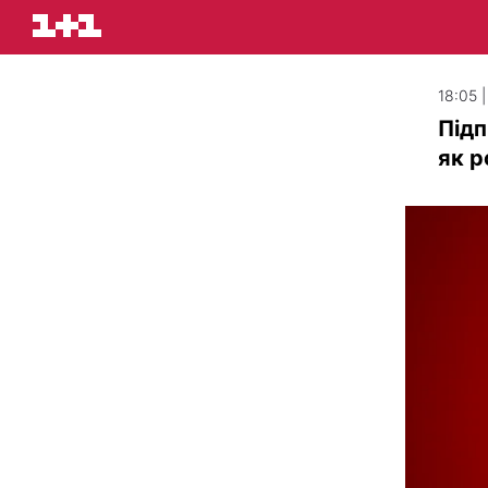
18:05 |
Підп
як р