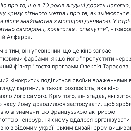
рію про те, що в 70 років людині досить нелегко,
чу кризу літнього метра і про те, як змінюється
я після знайомства з молодою дівчиною. У стрі
атньо самоіронії, кокетства і співчуття
", - гово
ій Алферов.
м з тим, він упевнений, що це кіно заграє
тковими фарбами, якщо його "пропустити чере
ічний фільтр" гостя програми Олексія Тарасова.
мий кінокритик поділиться своїми враженнями в
гляду картини, а також розповість, яке кіно
вало його самого. Крім того, він згадає, які хитр
о часу йому доводилося застосувати, щоб зроб
рв'ю зі знаменитою французькою актрисою
оттою Генсбур, і як йому вдалося організувати
рв'ю з відомим українським дизайнером вишива