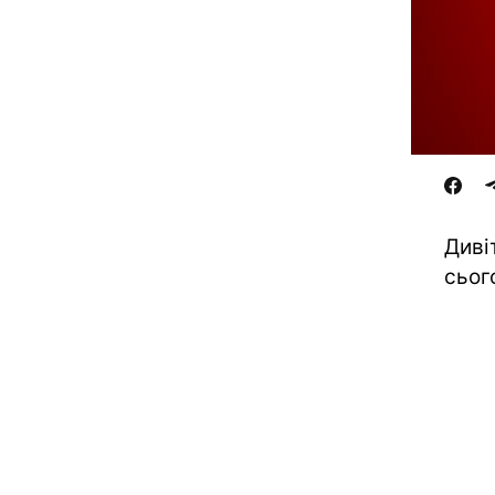
Диві
сьог