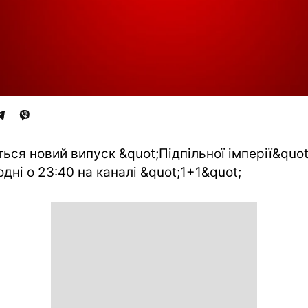
ться новий випуск &quot;Підпільної імперії&quot
одні о 23:40 на каналі &quot;1+1&quot;