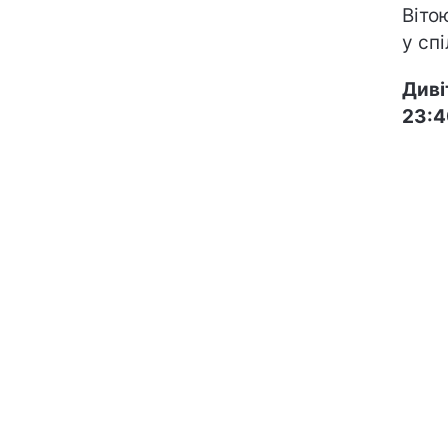
Віто
у сп
Диві
23:4