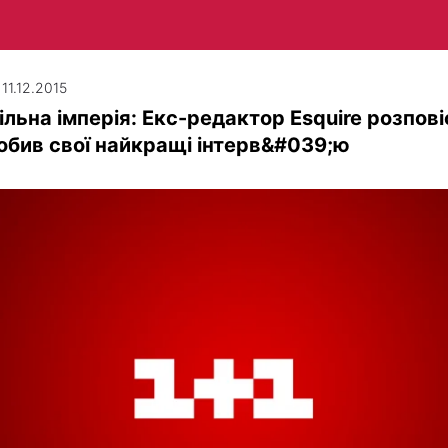
 11.12.2015
ільна імперія: Екс-редактор Esquire розпові
обив свої найкращі інтерв&#039;ю