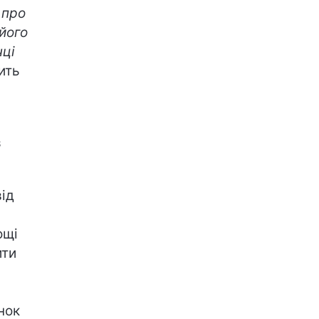
 про
 його
чці
рить
з
ід
ощі
ити
нок