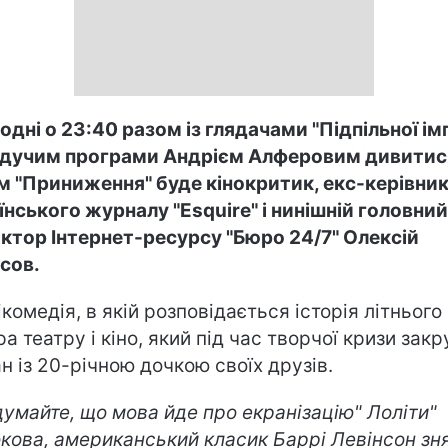
одні о 23:40 разом із глядачами "Підпільної імп
ведучим програми Андрієм Алферовим дивитис
м "Приниження" буде кінокритик, екс-керівни
їнського журналу "Esquire" і нинішній головний
ктор Інтернет-ресурсу "Бюро 24/7" Олексій
сов.
ікомедія, в якій розповідається історія літнього
ра театру і кіно, який під час творчої кризи зак
н із 20-річною дочкою своїх друзів.
думайте, що мова йде про екранізацію" Лоліти"
кова, американський класик Баррі Левінсон зн