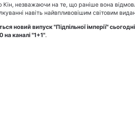
ю Кін, незважаючи на те, що раніше вона відмо
ілкуванні навіть найвпливовішим світовим вида
ться новий випуск "Підпільної імперії" сьогодні
0 на каналі "1+1"
.