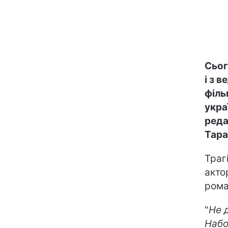
Сьог
і з 
філь
укра
реда
Тара
Траг
акто
рома
"
Не 
Набо