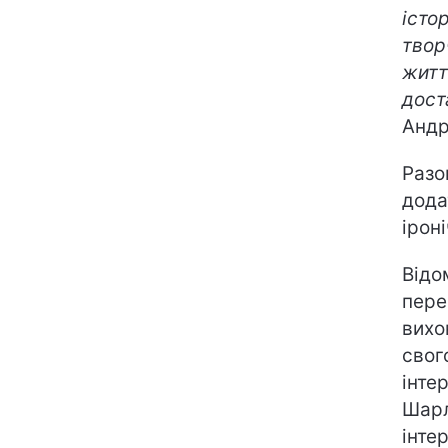
істо
твор
житт
дост
Андр
Разо
дода
ірон
Відо
пере
вихо
свог
інте
Шарл
інте