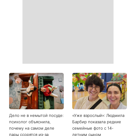
Белые кроссовки снова
Гороскоп на 9 августа для
станут как новые: два
всех знаков зодиака: день
простых продукта из кухни
решений, которые больше
легко устранят пятна и
нельзя откладывать
неприятный запах
День ангела 9 августа:
Самый популярный летний
Пантелеймон, Николай и
салат: готовим «Зеленую
Сава среди именинников -
богиню»
почему в этот день стоит
совершить доброе дело