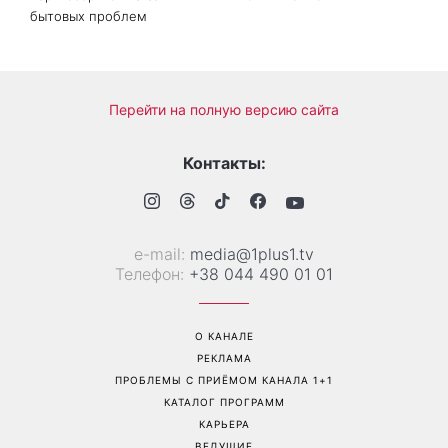
Дело не в немытой посуде:
«Уже взрослый»: Людмила
психолог объяснила,
Барбир показала редкие
почему на самом деле
семейные фото с 14-
пары ссорятся из-за
летним сыном