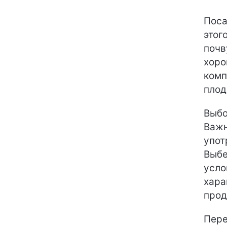
Поса
этог
почв
хоро
комп
плод
Выбо
Важн
упот
Выбе
усло
хара
прод
Пере