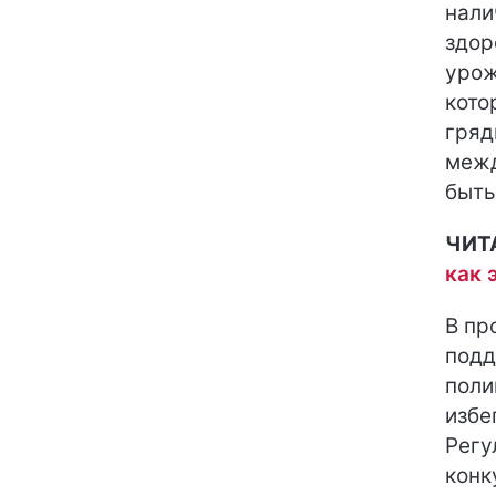
нали
здор
урож
кото
гряд
межд
быть
ЧИТ
как 
В пр
подд
поли
избе
Регу
конк