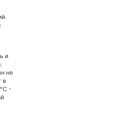
ий.
и
ь и
.
он не
 в
°C -
ий