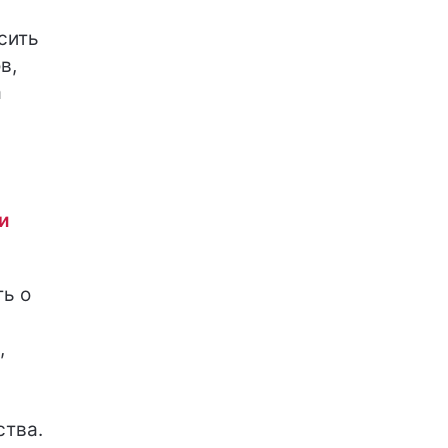
сить
в,
а
и
ь о
,
ства.