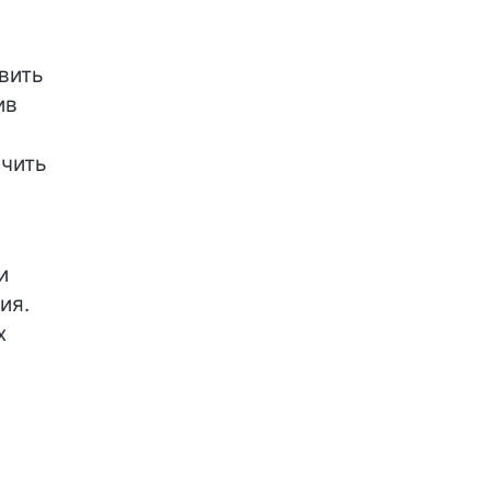
вить
ив
ичить
и
ия.
х