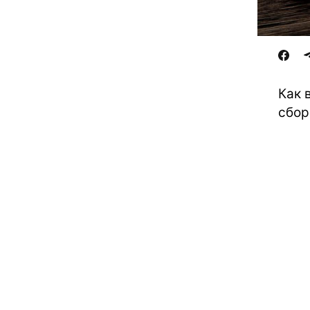
Как 
сбор