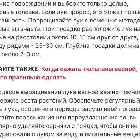
чие повреждений и выберите только целые,
овые головки. Если лук пророс, это может повы
айность. Проращивайте лук с помощью методо
рые вы знаете. При посадке расположите лук н
ке на расстоянии около 10-15 см друг от друга,
у рядами - 25-30 см. Глубина посадки должна
 около 2-3 см.
АЙТЕ ТАКЖЕ:
Когда сажать тюльпаны весной, 
это правильно сделать
оцессе выращивания лука весной важно помнит
ержке роста растений. Обеспечьте регулярный
в лука, особенно в периоды засушливой погоды
гайте пересыхания или переувлажнения почвы.
лярно удаляйте сорняки с грядки, чтобы они не
урировали с луком за воду и питательные веще