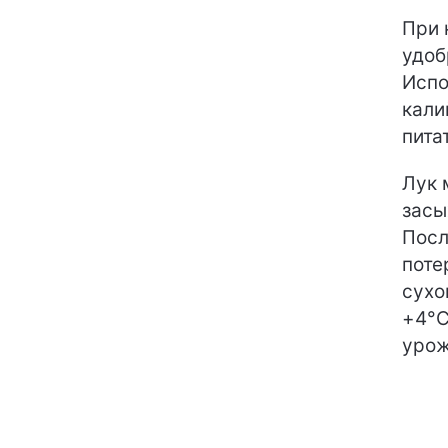
При 
удоб
Испо
кали
пита
Лук 
засы
Посл
поте
сухо
+4°C
урож