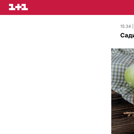
15:34 
Сади