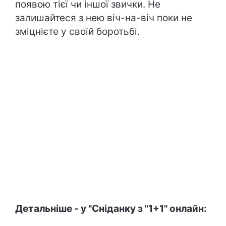
появою тієї чи іншої звички. Не
залишайтеся з нею віч-на-віч поки не
зміцнієте у своїй боротьбі.
Детальніше - у "Сніданку з "1+1" онлайн: