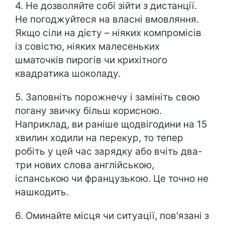
4. Не дозволяйте собі зійти з дистанції.
Не погоджуйтеся на власні вмовляння.
Якщо сіли на дієту – ніяких компромісів
із совістю, ніяких малесеньких
шматочків пирогів чи крихітного
квадратика шоколаду.
5. Заповніть порожнечу і замініть свою
погану звичку більш корисною.
Наприклад, ви раніше щодвігодини на 15
хвилин ходили на перекур, то тепер
робіть у цей час зарядку або вчіть два-
три нових слова англійською,
іспанською чи французькою. Це точно не
нашкодить.
6. Оминайте місця чи ситуації, пов'язані з