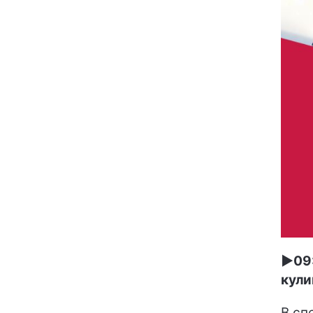
►09:
кули
В сп