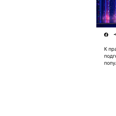
К пр
подг
попу