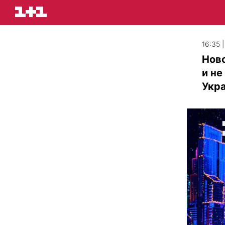
16:35 
Нов
и не
Укр