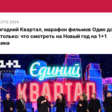
| 27.12.2024
огодний Квартал, марафон фильмов Один д
 только: что смотреть на Новый год на 1+1
аина