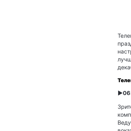
Теле
праз
наст
лучш
дека
Теле
►06:
Зрит
комп
Веду
вокз