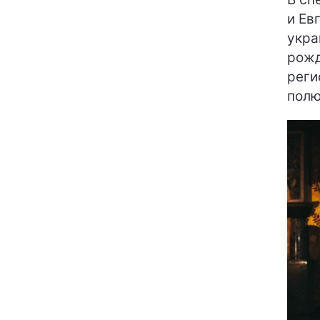
и Ев
укра
рожд
реги
полю