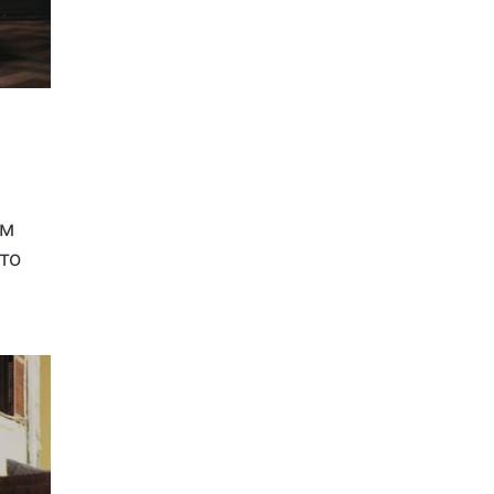
ом
то
е