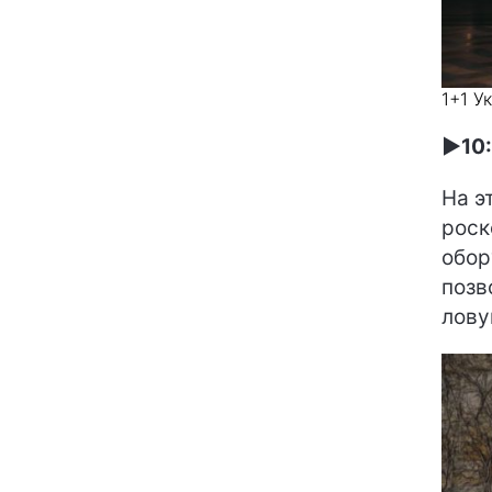
1+1 У
►10:
На э
роск
обор
позв
лову