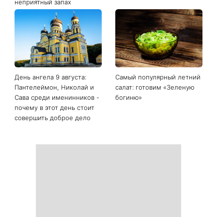
Белые кроссовки снова
Гороскоп на 9 августа для
станут как новые: два
всех знаков зодиака: день
простых продукта из кухни
решений, которые больше
легко устранят пятна и
нельзя откладывать
неприятный запах
День ангела 9 августа:
Самый популярный летний
Пантелеймон, Николай и
салат: готовим «Зеленую
Сава среди именинников -
богиню»
почему в этот день стоит
совершить доброе дело