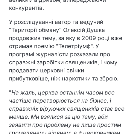
конкурентів.
У розслідуванні автор та ведучий
"Території обману" Олексій Душка
продовжив тему, за яку в 2009 році вже
отримав премію "Телетріумф". У
програмі журналісти розказали про
справжні заробітки священиків, і чому
продавати церковні свічки
прибутковіше, ніж наркотики та зброю.
"
На жаль, церква останнім часом все
частіше перетворюється на бізнес, і
справжніх віруючих священиків стає все
менше. Ми взялися за цю тему, аби
заявити про проблему не лише простим
громадянам і вірянам, а й церковникам.