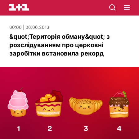
00:00 | 06.06.2013
&quot;Територія обману&quot; з
розслідуванням про церковні
заробітки встановила рекорд