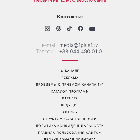
Дело не в немытой посуде:
«Уже взрослый»: Людмила
психолог объяснила,
Барбир показала редкие
почему на самом деле
семейные фото с 14-
пары ссорятся из-за
летним сыном
бытовых проблем
Перейти на полную версию сайта
Контакты:
е-mail:
media@1plus1.tv
Телефон:
+38 044 490 01 01
О КАНАЛЕ