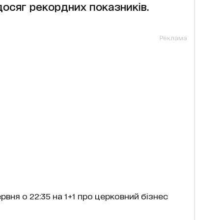
досяг рекордних показників.
Реклама
рвня о 22:35 на 1+1 про церковний бізнес