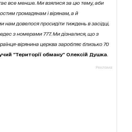
ає все менше. Ми взялися за цю тему, аби
стим громадянам і вірянам, а й
 нам довелося просидіти тиждень в засідці,
дес з номерами 777. Ми дізналися, що з
раїнця-вірянина церква заробляє близько 70
учий "Території обману" Олексій Душка
.
Реклама