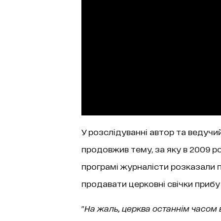
У розслідуванні автор та ведучи
продовжив тему, за яку в 2009 р
програмі журналісти розказали п
продавати церковні свічки прибу
"
На жаль, церква останнім часом в