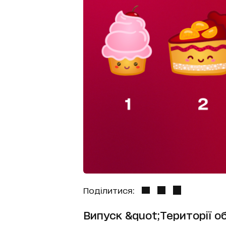
Поділитися:
Випуск &quot;Території об