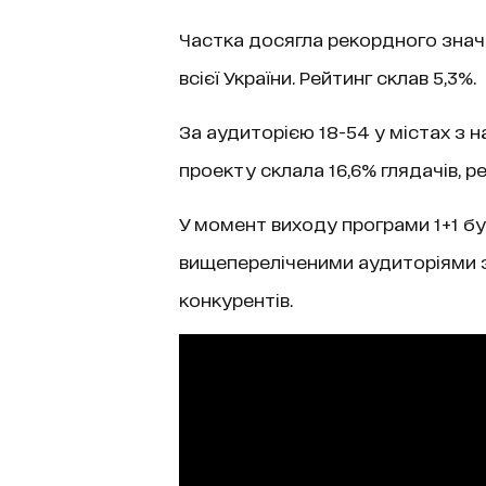
Частка досягла рекордного значен
всієї України. Рейтинг склав 5,3%.
За аудиторією 18-54 у містах з н
проекту склала 16,6% глядачів, ре
У момент виходу програми 1+1 бу
вищепереліченими аудиторіями 
конкурентів.