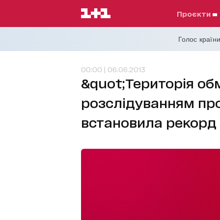
проєкти
Голос країни
00:00 | 06.06.2013
&quot;Територія об
розслідуванням про
встановила рекорд