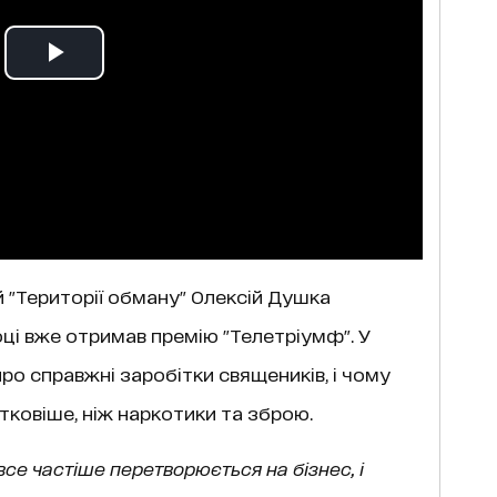
й "Території обману" Олексій Душка
оці вже отримав премію "Телетріумф". У
ро справжні заробітки священиків, і чому
тковіше, ніж наркотики та зброю.
се частіше перетворюється на бізнес, і