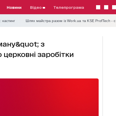
Новини
відео
телепрограма
: кастинг
Шлях майстра разом із Work.ua та KSE ProfTech - 
ману&quot; з
 церковні заробітки