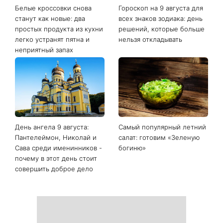
Белые кроссовки снова
Гороскоп на 9 августа для
станут как новые: два
всех знаков зодиака: день
простых продукта из кухни
решений, которые больше
легко устранят пятна и
нельзя откладывать
неприятный запах
День ангела 9 августа:
Самый популярный летний
Пантелеймон, Николай и
салат: готовим «Зеленую
Сава среди именинников -
богиню»
почему в этот день стоит
совершить доброе дело