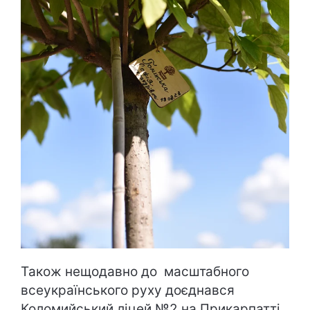
Також нещодавно до масштабного
всеукраїнського руху доєднався
Коломийський ліцей №2 на Прикарпатті.