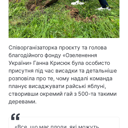
Співорганізаторка проєкту та голова
благодійного фонду «Озеленення
України» Ганна Крисюк була особисто
присутня під час висадки та детальніше
розповіла про те, чому надалі команда
планує висаджувати райські яблуні,
створивши окремий гай з 500-та такими
деревами.
«Все, що має плоди, які можуть