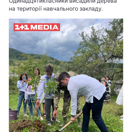
Одинадцятикласники висадили дерева
на території навчального закладу.