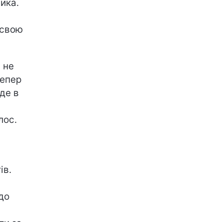
ика.
 свою
 не
тепер
де в
лос.
ів.
до