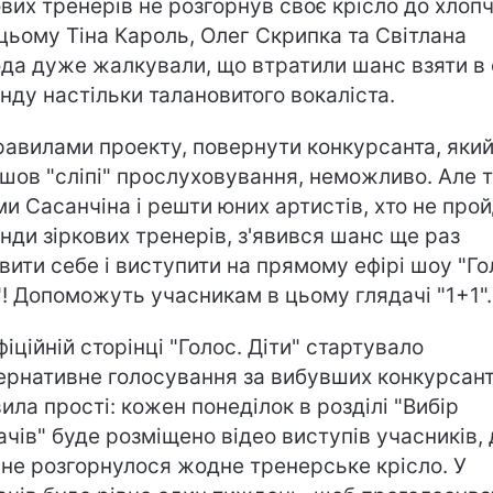
ових тренерів не розгорнув своє крісло до хлопч
цьому Тіна Кароль, Олег Скрипка та Світлана
да дуже жалкували, що втратили шанс взяти в
нду настільки талановитого вокаліста.
равилами проекту, повернути конкурсанта, який
шов "сліпі" прослуховування, неможливо. Але 
ми Сасанчіна і решти юних артистів, хто не прой
нди зіркових тренерів, з'явився шанс ще раз
вити себе і виступити на прямому ефірі шоу "Го
"! Допоможуть учасникам в цьому глядачі "1+1".
фіційній сторінці "Голос. Діти" стартувало
ернативне голосування за вибувших конкурсант
ила прості: кожен понеділок в розділі "Вибір
ачів" буде розміщено відео виступів учасників, 
 не розгорнулося жодне тренерське крісло. У