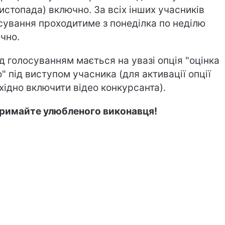
листопада) включно. За всіх інших учасників
сування проходитиме з понеділка по неділю
чно.
ід голосуванням мається на увазі опція "оцінка
о" під виступом учасника (для активації опції
хідно включити відео конкурсанта).
римайте улюбленого виконавця!