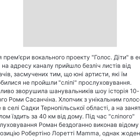
я прем'єри вокального проекту "Голос. Діти" в е
" на адресу каналу прийшло безліч листів від
ачів, засмучених тим, що юні артисти, які їм
билися не пройшли
"сліпі" прослуховування.
ливо зворушила шанувальників шоу історія 10-
ого Роми Сасанчіна. Хлопчик з унікальним голо
 в селі Садки Тернопільської області, а на заня
лом їздить за 40 км від дому. Під час "сліпого"
луховування Роман бездоганно виконав відому
озицію Робертіно Лоретті Mamma, однак жоден 