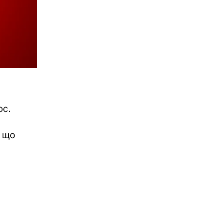
ос.
, що