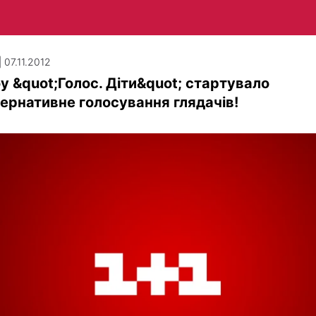
 07.11.2012
у &quot;Голос. Діти&quot; стартувало
ернативне голосування глядачів!