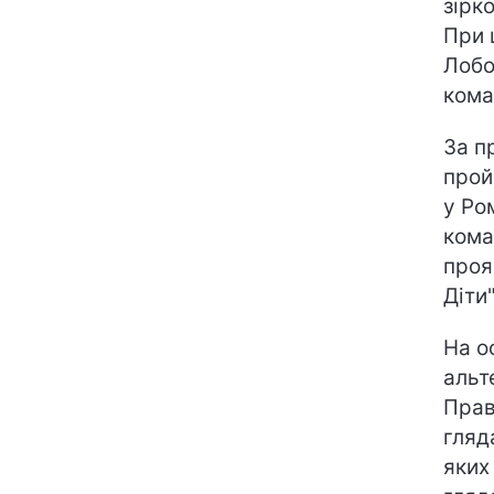
зірк
При 
Лобо
кома
За п
прой
у Ро
кома
проя
Діти
На о
альт
Прав
гляд
яких