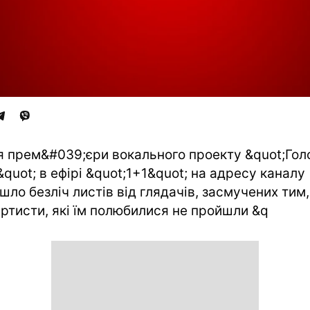
я прем&#039;єри вокального проекту &quot;Гол
&quot; в ефірі &quot;1+1&quot; на адресу каналу
шло безліч листів від глядачів, засмучених тим
артисти, які їм полюбилися не пройшли &q