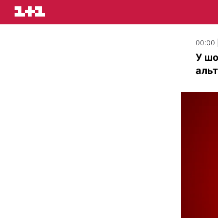
00:00 |
У шо
альт