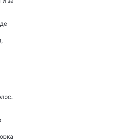
ти за
уде
,
олос.
о
торка