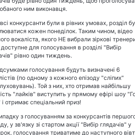
ачів буде рівно один тиждень, щоб проголосува
обаного ним виконавця.
всі конкурсанти були в рівних умовах, розділ б
люватися кожен понеділок. Таким чином, відео
ого вокаліста, якого НЕ вибрали зіркові тренери
 доступне для голосування в розділі "Вибір
ачів" рівно один тиждень.
ідсумками голосування будуть визначені 6
лістів (по одному з кожного епізоду "сліпих"
луховувань). Той з них, хто отримав найбільшу
кість "лайків" виступить у прямому ефірі шоу "Г
" і отримає спеціальний приз!
випадку з голосуванням за конкурсантів першог
ду, у зв'язку зі стартом акції "Вибір глядачів" у
орок, голосування триватиме до наступного вів