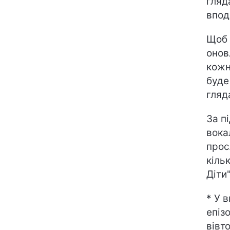
гляд
впод
Щоб 
онов
кожн
буде
гляд
За п
вока
прос
кіль
Діти
* У 
епізо
вівт