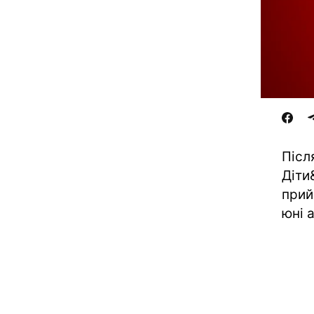
Післ
Діти
прий
юні 