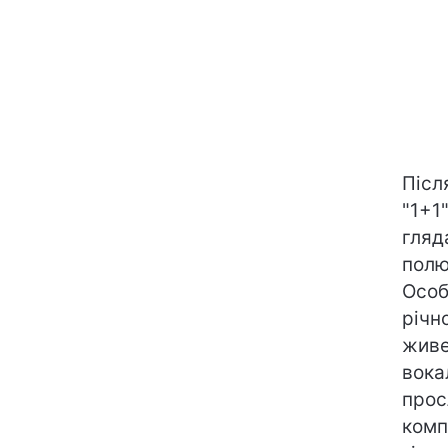
Післ
"1+1
гляд
полю
Особ
річн
живе
вока
прос
комп