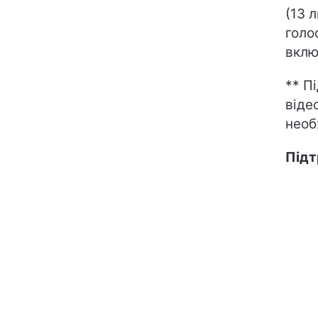
(13 
голо
вклю
** П
віде
необ
Підт