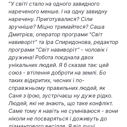
"
У світі стало на одного завидного
нареченого менше. І на одну завидну
наречену. Приготувалися? Сіли
зручніше? Міцно тримайтеся? Саша
Дмитрієв, оператор програми "Світ
навиворіт" та Іра Спиридонова, редактор
програми "Світ навиворіт" - чоловік і
дружина! Робота поєднала двох
унікальних людей. Я б сказав так: цей
союз - втілення доброти на землі. Бо
таких відкритих, чесних і по-
справжньому правильних людей, як
Саня з Ірою, зустрічаєш ну дуже рідко.
Людей, які не знають, що таке конфлікт.
Саме тому я навіть не сумніваюся - вони
ніколи не посваряться і доживуть до
діамантового весілля. Я від душі