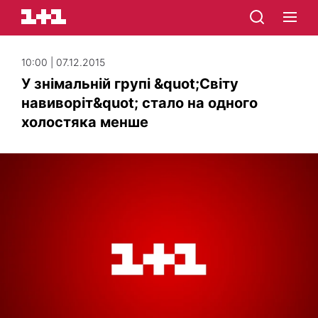
10:00 | 07.12.2015
У знімальній групі &quot;Світу
навиворіт&quot; стало на одного
холостяка менше