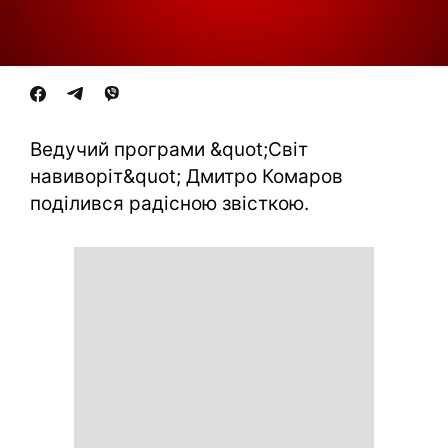
Ведучий програми &quot;Світ
навиворіт&quot; Дмитро Комаров
поділився радісною звісткою.