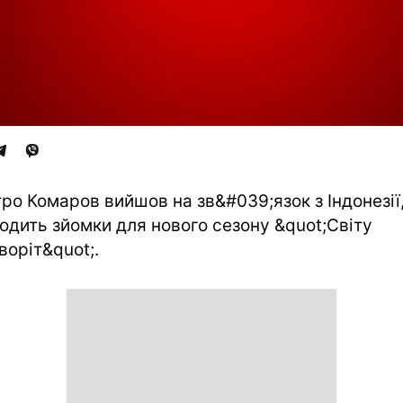
ро Комаров вийшов на зв&#039;язок з Індонезії
одить зйомки для нового сезону &quot;Світу
воріт&quot;.