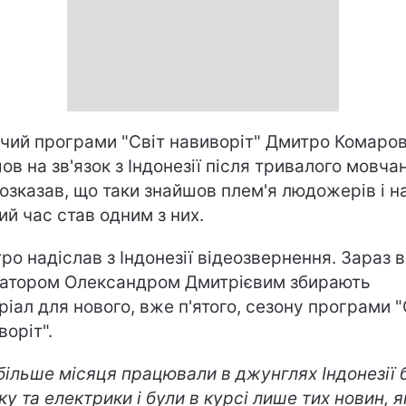
чий програми "Світ навиворіт" Дмитро Комаро
ов на зв'язок з Індонезії після тривалого мовча
розказав, що таки знайшов плем'я людожерів і н
ий час став одним з них.
ро надіслав з Індонезії відеозвернення. Зараз в
атором Олександром Дмитрієвим збирають
ріал для нового, вже п'ятого, сезону програми "
воріт".
більше місяця працювали в джунглях Індонезії 
ку та електрики і були в курсі лише тих новин, я