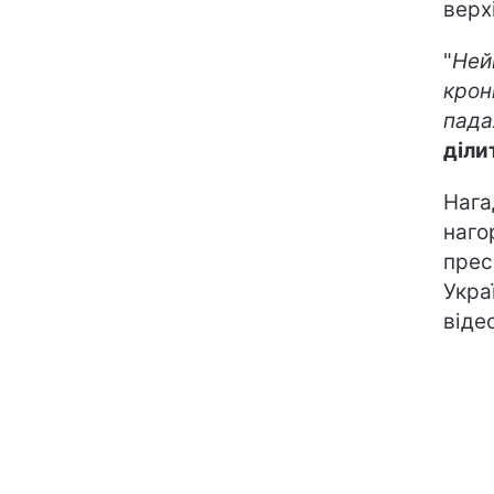
верх
"
Ней
крон
падал
діли
Нага
наго
прес
Укра
віде