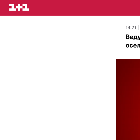
19:21 
Веду
осел