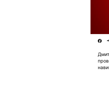
Дмит
пров
нави