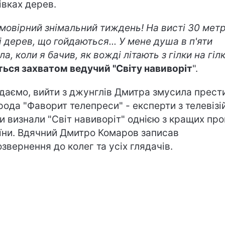
івках дерев.
мовірний знімальний тиждень! На висті 30 метрі
і дерев, що гойдаються... У мене душа в п'яти
а, коли я бачив, як вожді літають з гілки на гіл
ться захватом ведучий "Світу навиворіт
".
даємо, вийти з джунглів Дмитра змусила прес
рода "Фаворит телепреси" - експерти з телевізі
и визнали "Світ навиворіт" однією з кращих пр
їни. Вдячний Дмитро Комаров записав
озвернення до колег та усіх глядачів.