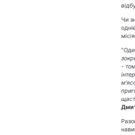
відб
Чи з
одні
місі
"
Один
зокр
- то
інте
м'яс
приг
щаст
Дми
Разо
нави