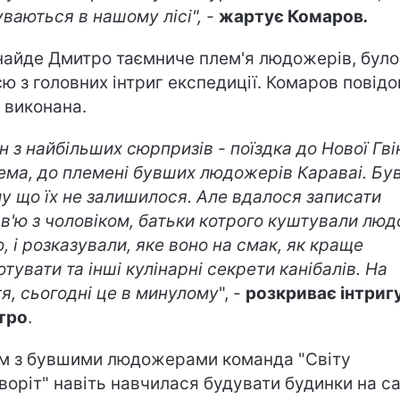
уваються в нашому лісі", -
жартує Комаров
.
найде Дмитро таємниче плем'я людожерів, було
єю з головних інтриг експедиції. Комаров повідо
я виконана.
 з найбільших сюрпризів - поїздка до Нової Гвін
ема, до племені бувших людожерів Караваі. Бу
му що їх не залишилося. Але вдалося записати
рв'ю з чоловіком, батьки котрого куштували люд
о, і розказували, яке воно на смак, як краще
отувати та інші кулінарні секрети канібалів. На
я, сьогодні це в минулому
", -
розкриває інтриг
тро
.
м з бувшими людожерами команда "Світу
воріт" навіть навчилася будувати будинки на с