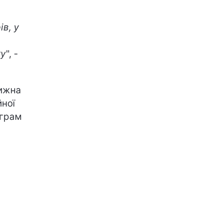
в, у
ку
", -
тижна
йної
ограм