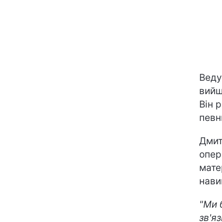
Веду
вийш
Він 
певн
Дмит
опер
мате
нави
"Ми 
зв'яз