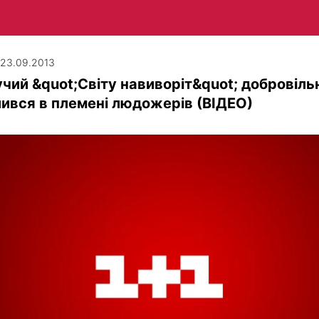
| 23.09.2013
чий &quot;Світу навиворіт&quot; добровіль
ився в племені людожерів (ВІДЕО)