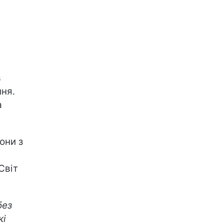
в
ння.
а
они з
Світ
без
кі