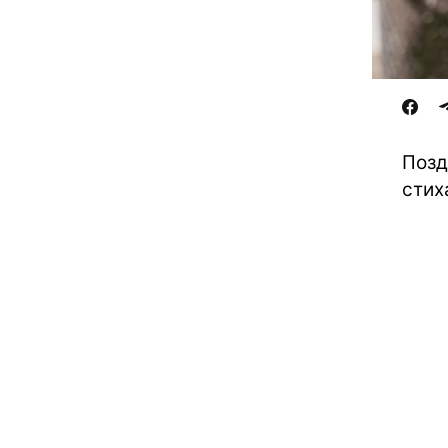
Позд
стих