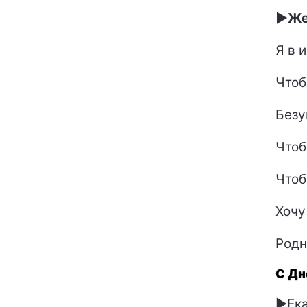
►Жел
Я в 
Чтоб
Безу
Чтоб
Чтоб
Хочу
Родн
С Дн
►Ека