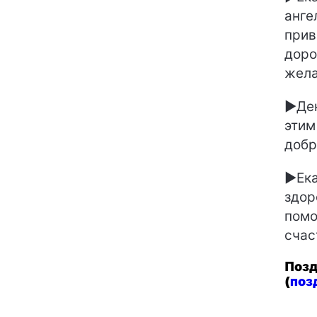
анге
прив
доро
жела
►Ден
этим
добр
►Ека
здор
помо
счас
Позд
(
поз