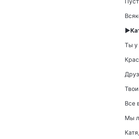
Пуст
Всяк
►Кат
Ты у
Крас
Друз
Твои
Все 
Мы л
Катя