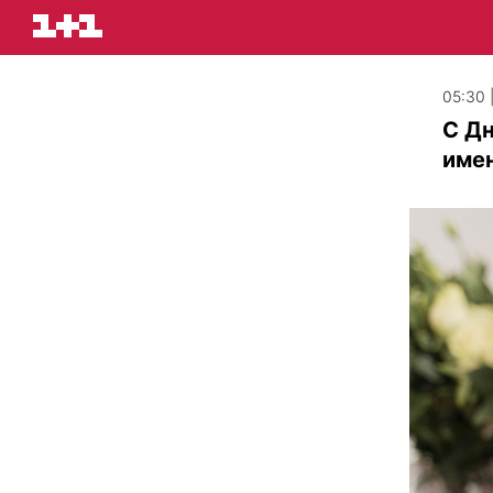
05:30 
С Дн
имен