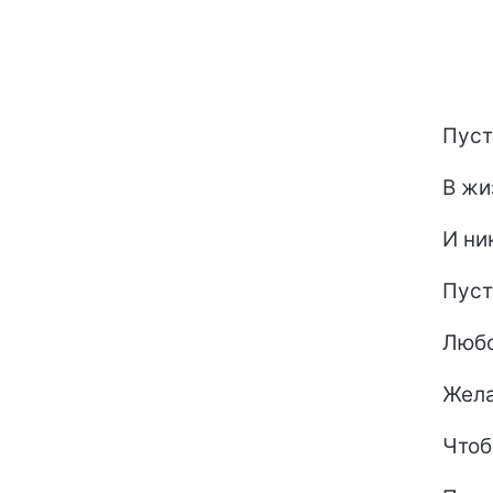
Пуст
В жи
И ни
Пуст
Любо
Жела
Чтоб