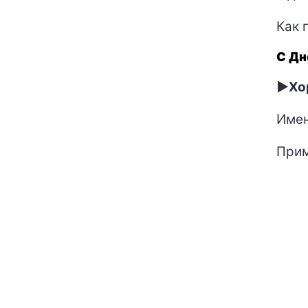
Как 
С Дн
►Хор
Имен
Прим