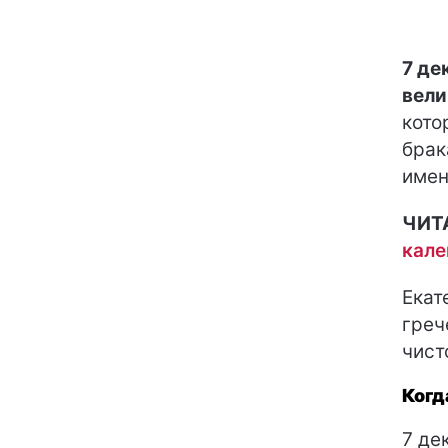
7 де
вели
кото
брак
имен
ЧИТ
кале
Екат
греч
чист
Когд
7 де