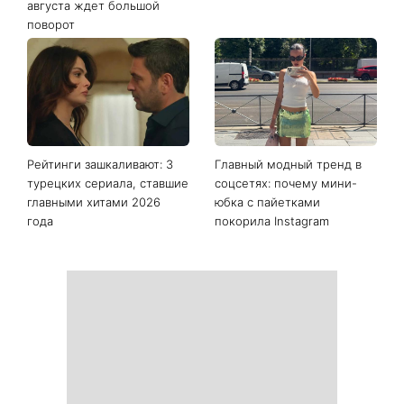
Последние новости
Жизнь представителей
Как начать бегать после 35
этих знаков зодиака уже не
и не бросить через
будет прежней: гороскоп
неделю: 6 правил, которые
назвал тех, кого с 8
работают
августа ждет большой