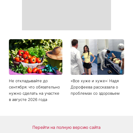
поворот
Рейтинги зашкаливают: 3
Главный модный тренд в
турецких сериала, ставшие
соцсетях: почему мини-
главными хитами 2026
юбка с пайетками
года
покорила Instagram