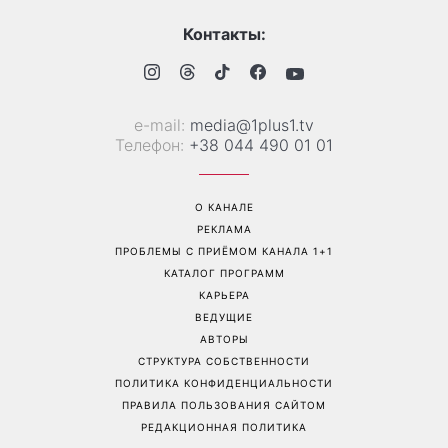
Не откладывайте до
«Все хуже и хуже»: Надя
сентября: что обязательно
Дорофеева рассказала о
нужно сделать на участке
проблемах со здоровьем
в августе 2026 года
Перейти на полную версию сайта