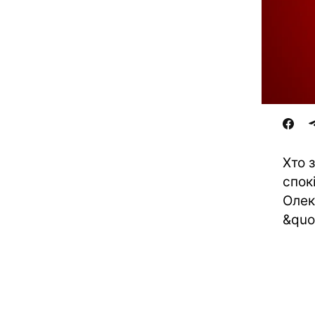
Хто 
спок
Олек
&quo