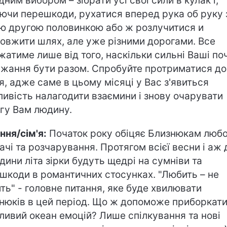
дним вибором – зібрати усі свої сили в кулак і,
ючи перешкоди, рухатися вперед рука об руку 
ю другою половинкою або ж розлучитися и
овжити шлях, але уже різними дорогами. Все
жатиме лише від того, наскільки сильні Ваші по
ажання бути разом. Спробуйте протриматися до
я, адже саме в цьому місяці у Вас з'явиться
ивість налагодити взаємини і знову очарувати
гу Вам людину.
ння/сім'я:
Початок року обіцяє Близнюкам любо
ачі та розчарування. Протягом всієї весни і аж 
дини літа зірки будуть щедрі на сумніви та
шкоди в романтичних стосунках. "Любить – не
ть" - головне питання, яке буде хвилювати
нюків в цей період. Що ж допоможе приборкат
ливий океан емоцій? Лише спілкування та нові