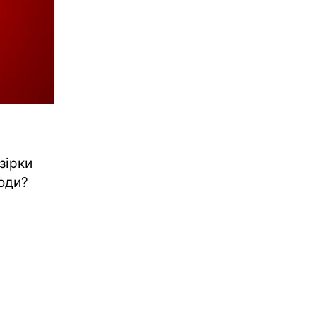
зірки
годи?