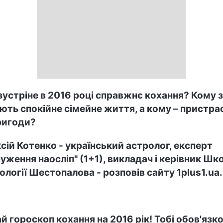
зустріне в 2016 році справжнє кохання? Кому з
ють спокійне сімейне життя, а кому – пристра
ригоди?
сій Котенко - український астролог, експерт
уження наосліп" (1+1), викладач і керівник Шк
ології Шестопалова - розповів сайту 1plus1.ua.
й гороскоп кохання на 2016 рік! Тобі обов'язк