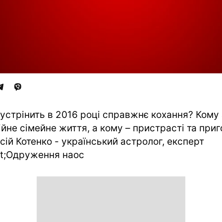
зустрінить в 2016 році справжнє кохання? Кому 
ійне сімейне життя, а кому – пристрасті та при
сій Котенко - український астролог, експерт
t;Одруження наос