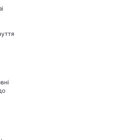
зі
чуття
вні
до
и