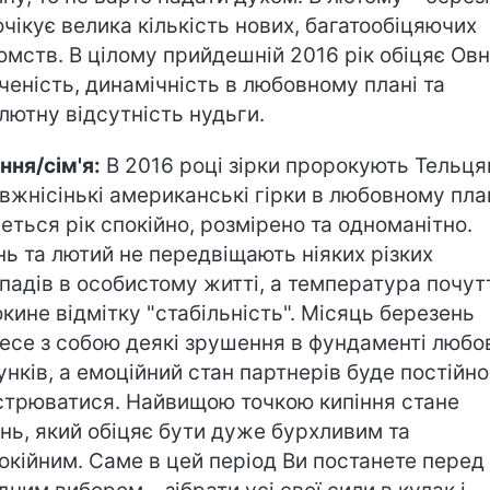
очікує велика кількість нових, багатообіцяючих
омств. В цілому прийдешній 2016 рік обіцяє Ов
ченість, динамічність в любовному плані та
лютну відсутність нудьги.
ння/сім'я:
В 2016 році зірки пророкують Тельц
вжнісінькі американські гірки в любовному план
еться рік спокійно, розмірено та одноманітно.
нь та лютий не передвіщають ніяких різких
падів в особистому житті, а температура почут
окине відмітку "стабільність". Місяць березень
есе з собою деякі зрушення в фундаменті любо
унків, а емоційний стан партнерів буде постійно
стрюватися. Найвищою точкою кипіння стане
ень, який обіцяє бути дуже бурхливим та
окійним. Саме в цей період Ви постанете перед