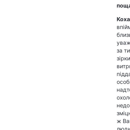
пощ
Коха
впій
близ
уваж
за т
зірк
витр
підд
особ
надт
охол
недо
зміц
ж Ва
люди