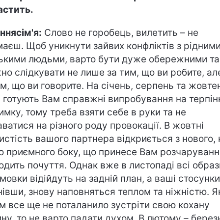
астить.
ннясім'я:
Слово не горобець, вилетить – не
маєш. Щоб уникнути зайвих конфліктів з рідними
ькими людьми, варто бути дуже обережними та
но слідкувати не лише за тим, що ви робите, ал
им, що ви говорите. На січень, серпень та жовте
и готують Вам справжні випробування на терпін
имку, тому треба взяти себе в руки та не
аватися на різного роду провокації. В жовтні
истість вашого партнера відкриється з нового, 
о приємного боку, що принесе Вам розчаруванн
одить почуття. Однак вже в листопаді всі образ
мовки відійдуть на задній план, а ваші стосунки
нівши, знову наповняться теплом та ніжністю. 
м все ще не поталанило зустріти свою кохану
ну, то не варто падати духом. В лютому – березн