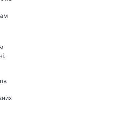
нам
ям
і.
тів
вних