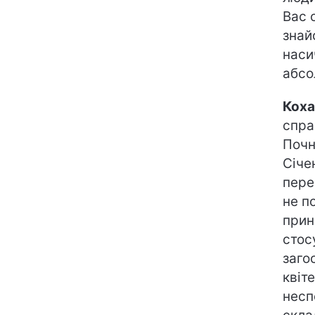
Вас 
знай
наси
абсо
Коха
спра
Почн
Січе
пере
не п
прин
стос
заго
квіт
несп