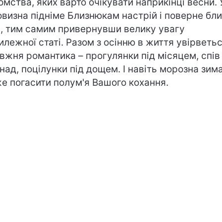
омства, яких варто очікувати наприкінці весни. 
овизна підніме Близнюкам настрій і поверне бли
, тим самим привернувши велику увагу
илежної статі. Разом з осінню в життя увірветь
вжня романтика – прогулянки під місяцем, спів
над, поцілунки під дощем. І навіть морозна зим
е погасити полум'я Вашого кохання.