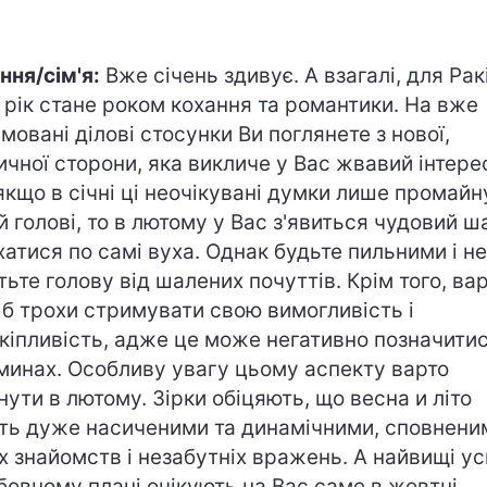
ння/сім'я:
Вже січень здивує. А взагалі, для Рак
 рік стане роком кохання та романтики. На вже
мовані ділові стосунки Ви поглянете з нової,
ичної сторони, яка викличе у Вас жвавий інтере
якщо в січні ці неочікувані думки лише промайн
й голові, то в лютому у Вас з'явиться чудовий ш
хатися по самі вуха. Однак будьте пильними і не
тьте голову від шалених почуттів. Крім того, ва
 б трохи стримувати свою вимогливість і
кіпливість, адже це може негативно позначитис
минах. Особливу увагу цьому аспекту варто
нути в лютому. Зірки обіцяють, що весна и літо
ть дуже насиченими та динамічними, сповнени
х знайомств і незабутніх вражень. А найвищі ус
бовному плані очікують на Вас саме в жовтні.