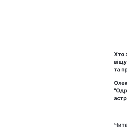
Хто 
віщу
та п
Олек
"Одр
астр
Чита