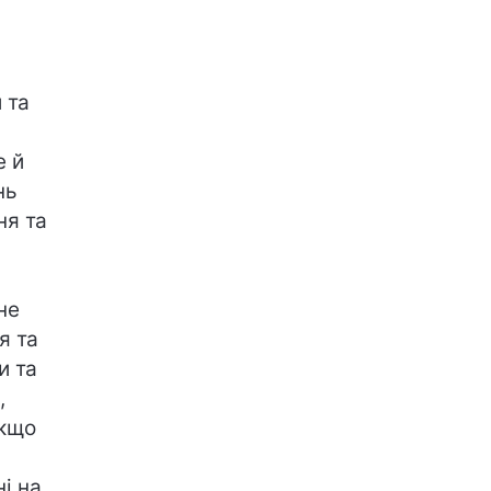
 та
е й
нь
ня та
не
я та
и та
,
Якщо
і на