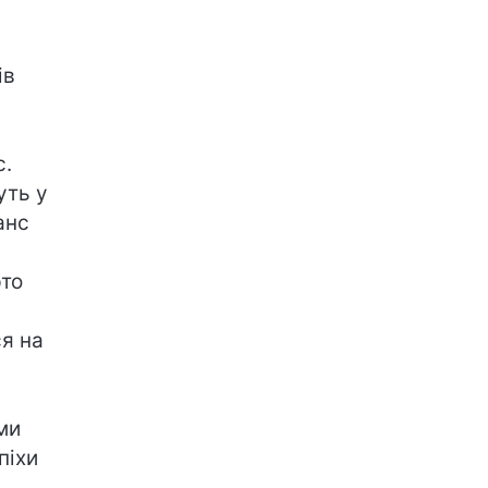
ів
с.
уть у
анс
рто
я на
ми
піхи