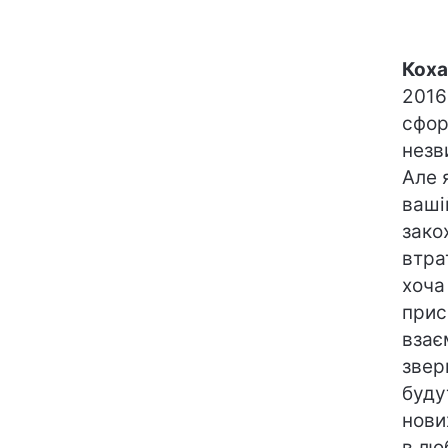
Коха
2016
сфор
незв
Але 
ваші
зако
втра
хоча
прис
взає
звер
буду
нови
в лю