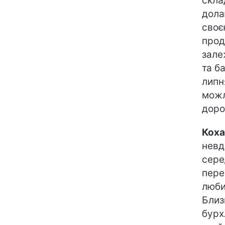
скла
дола
своє
прод
зале
та б
липн
можл
доро
Коха
невд
сере
пере
люби
Близ
бурх