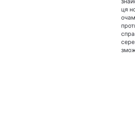
знай
ця н
очам
прот
спра
сере
змож