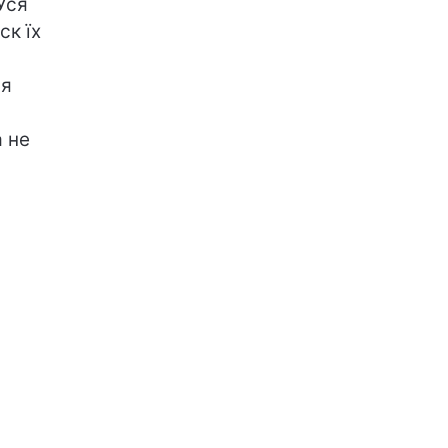
Уся
ск їх
ся
а не