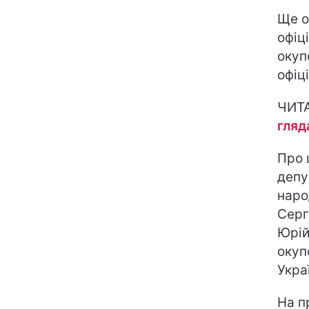
Ще о
офіц
окуп
офіц
ЧИТ
гляд
Про 
депу
наро
Серг
Юрій
окуп
Укра
На п