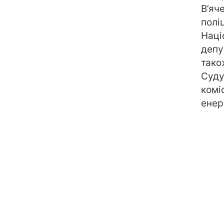
В’яч
полі
Наці
депу
тако
Суду
комі
енер