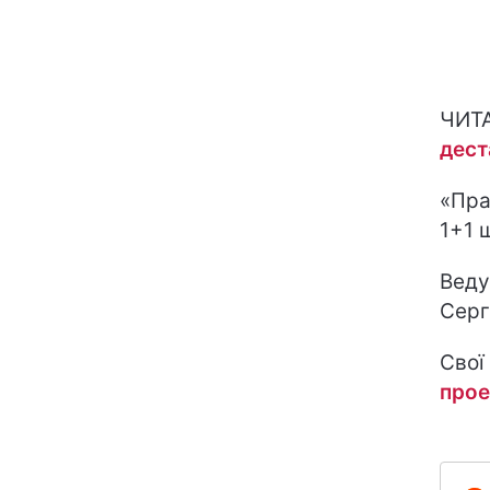
ЧИТ
дест
«Пра
1+1 
Веду
Серг
Свої
прое