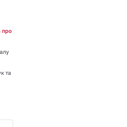
ь про
налу
к та