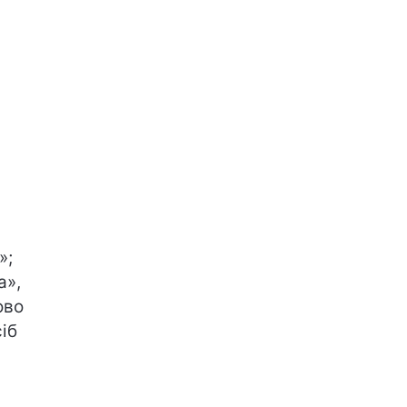
»;
а»,
ово
іб