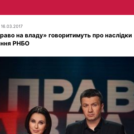
| 16.03.2017
раво на владу» говоритимуть про наслідки
ення РНБО