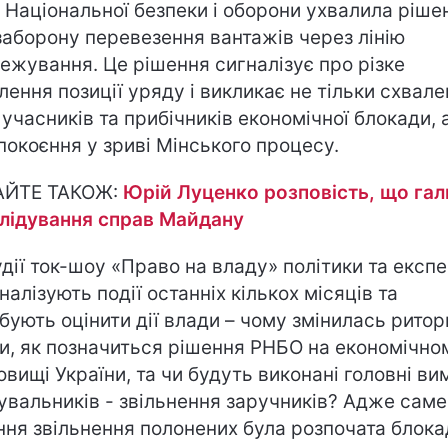
 Національної безпеки і оборони ухвалила ріше
заборону перевезення вантажів через лінію
ежування. Це рішення сигналізує про різке
лення позиції уряду і викликає не тільки схвале
 учасників та прибічників економічної блокади, 
покоєння у зриві Мінського процесу.
АЙТЕ ТАКОЖ:
Юрій Луценко розповість, що га
лідування справ Майдану
удії ток-шоу «Право на владу» політики та експ
налізують події останніх кількох місяців та
бують оцінити дії влади – чому змінилась ритор
и, як позначиться рішення РНБО на економічно
овищі України, та чи будуть виконані головні ви
увальників - звільнення заручників? Адже саме
ння звільнення полонених була розпочата блока