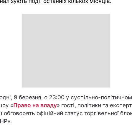
налізують події останніх кількох місяців.
одні, 9 березня, о 23:00 у суспільно-політично
шоу «
Право на владу
» гості, політики та експерт
ії обговорять офіційний статус торгівельної бло
НР».