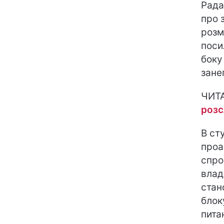
Рада
про 
розм
поси
боку
зане
ЧИТ
розс
В ст
проа
спро
влад
стан
блок
пита