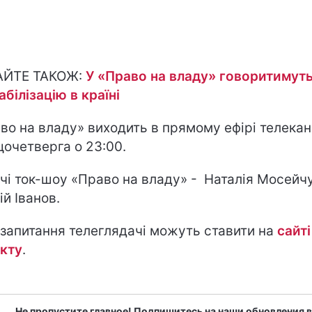
АЙТЕ ТАКОЖ:
У «Право на владу» говоритимут
абілізацію в країні
во на владу» виходить в прямому ефірі телека
щочетверга о 23:00.
чі ток-шоу «Право на владу» - Наталія Мосейчу
ій Іванов.
 запитання телеглядачі можуть ставити на
сайті
кту
.
Не пропустите главное! Подпишитесь на наши обновления в