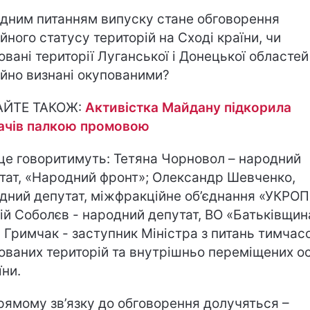
дним питанням випуску стане обговорення
ійного статусу територій на Сході країни, чи
овані території Луганської і Донецької областей
ійно визнані окупованими?
АЙТЕ ТАКОЖ:
Активістка Майдану підкорила
ачів палкою промовою
це говоритимуть: Тетяна Чорновол – народний
тат, «Народний фронт»; Олександр Шевченко,
дний депутат, міжфракційне об’єднання «УКРОП
ій Соболєв - народний депутат, ВО «Батьківщин
 Гримчак - заступник Міністра з питань тимчас
ованих територій та внутрішньо переміщених ос
їни.
рямому зв’язку до обговорення долучяться –