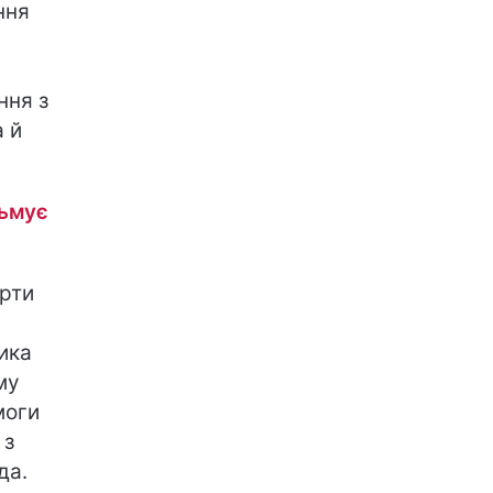
ння
ння з
а й
льмує
ерти
ика
му
моги
 з
да.