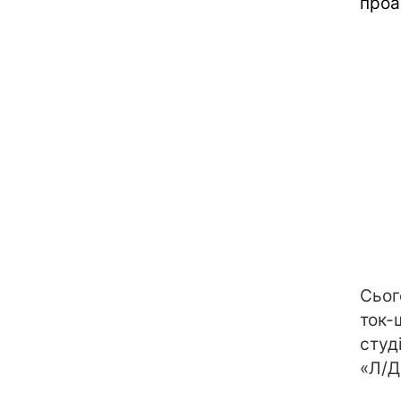
проа
Сьог
ток-
студ
«Л/Д