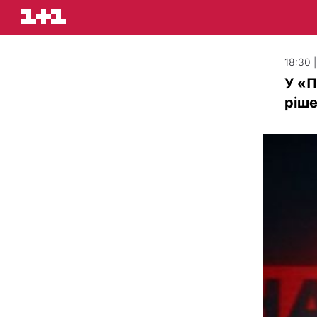
18:30 
У «П
ріш