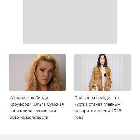
почему в этот день стоит
совершить доброе дело
Дело не в немытой посуде:
«Уже взрослый»: Людмила
психолог объяснила,
Барбир показала редкие
почему на самом деле
семейные фото с 14-
пары ссорятся из-за
летним сыном
бытовых проблем