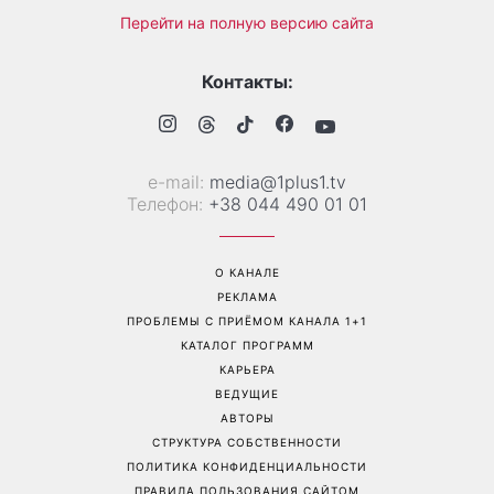
«Украинская Синди
Она снова в моде: эта
Кроуфорд»: Ольга Сумская
куртка станет главным
впечатлила архивными
фаворитом осени 2026
фото из молодости
года