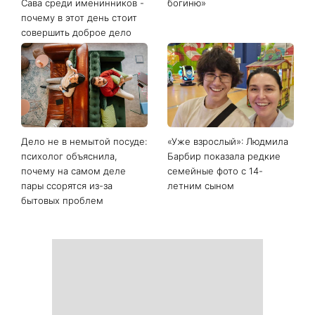
Последние новости
День ангела 9 августа:
Самый популярный летний
Пантелеймон, Николай и
салат: готовим «Зеленую
Сава среди именинников -
богиню»