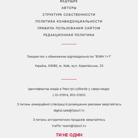
ВЕДУЩИЕ
АВТОРЫ
СТРУКТУРА СОБСТВЕННОСТИ
ПОЛИТИКА КОНФИДЕНЦИАЛЬНОСТИ
ПРАВИЛА ПОЛЬЗОВАНИЯ САЙТОМ
РЕДАКЦИОННАЯ ПОЛИТИКА
Товариство з обмеженою відповідальністю "ВІЖН 1+1"
Україна, 04080, м. Київ, вул. Кирилівська, 23
Ідентифікатор медіа в Реєстрі суб’єктів у сфері медіа:
L10-01914, R10-01810
З питань комерційної співпраці й розміщення реклами звертайтесь
digital.sale@1plus1.tv
З питань алгоритмічних продажів звертайтесь
traffic-team@1plus1.tv
ТИ НЕ ОДИН